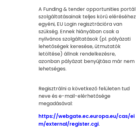
A Funding & tender opportunities portál
szolgáltatásainak teljes körű eléréséhez
egyéni, EU Login regisztrációra van
szükség. Ennek hiányában csak a
nyilvános szolgáltatások (pl. pályázati
lehetőségek keresése, útmutatók
letöltése) állnak rendelkezésre,
azonban pályázat benyújtása már nem
lehetséges.
Regisztrálni a következő felületen tud
neve és e-mail-elérhetősége
megadásával:
https://webgate.ec.europa.eu/cas/ei
m/external/register.cgi
.