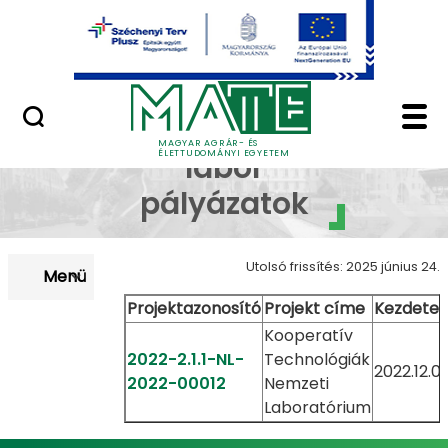
Uniós pályázatok
Ugrás a fő tartalomhoz
Nemzetközi pályázatok
Hazai Nemzeti labor -
Nemzeti
MAGYAR AGRÁR- ÉS
ÉLETTUDOMÁNYI EGYETEM
labor
pályázatok
Utolsó frissítés: 2025 június 24.
Menü
Projektazonosító
Projekt címe
Kezdete
Kooperatív
2022-2.1.1-NL-
Technológiák
2022.12.01
2022-00012
Nemzeti
Laboratórium