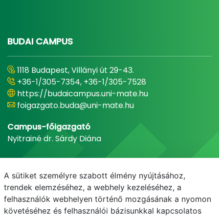
BUDAI CAMPUS
1118 Budapest, Villányi út 29-43.
+36-1/305-7354, +36-1/305-7528
https://budaicampus.uni-mate.hu
foigazgato.buda@uni-mate.hu
Campus-főigazgató
Nyitrainé dr. Sárdy Diána
A sütiket személyre szabott élmény nyújtásához,
trendek elemzéséhez, a webhely kezeléséhez, a
felhasználók webhelyen történő mozgásának a nyomon
követéséhez és felhasználói bázisunkkal kapcsolatos