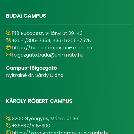
BUDAI CAMPUS
1118 Budapest, Villányi út 29-43.
+36-1/305-7354, +36-1/305-7528
https://budaicampus.uni-mate.hu
foigazgato.buda@uni-mate.hu
Campus-főigazgató
Nyitrainé dr. Sárdy Diána
KÁROLY RÓBERT CAMPUS
3200 Gyöngyös, Mátrai út 36.
+36-37/518-300
https://karolyrobertcampus.uni-mate.hu