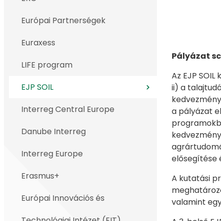
Európai Partnerségek
Euraxess
Pályázat sc
LIFE program
Az EJP SOIL 
EJP SOIL
ii) a talajt
kedvezményez
Interreg Central Europe
a pályázat e
programokban
Danube Interreg
kedvezményez
agrártudomán
Interreg Europe
elősegítése 
Erasmus+
A kutatási p
meghatározo
Európai Innovációs és
valamint egy
Technológiai Intézet (EIT)