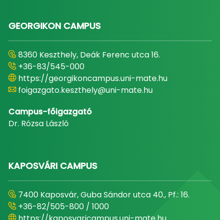
GEORGIKON CAMPUS
8360 Keszthely, Deák Ferenc utca 16.
+36-83/545-000
https://georgikoncampus.uni-mate.hu
foigazgato.keszthely@uni-mate.hu
Campus-főigazgató
Dr. Rózsa László
KAPOSVÁRI CAMPUS
7400 Kaposvár, Guba Sándor utca 40., Pf.: 16.
+36-82/505-800 / 1000
https://kaposvaricampus.uni-mate.hu