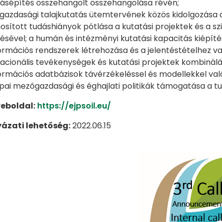
ásépítés összehangolt összehangolása révén;
azdasági talajkutatás ütemtervének közös kidolgozása az
osított tudáshiányok pótlása a kutatási projektek és a szi
ésével; a humán és intézményi kutatási kapacitás kiépít
formációs rendszerek létrehozása és a jelentéstételhez v
acionális tevékenységek és kutatási projektek kombinálá
formációs adatbázisok távérzékeléssel és modellekkel val
pai mezőgazdasági és éghajlati politikák támogatása a 
eboldal:
https://ejpsoil.eu/
yázati lehetőség:
2022.06.15