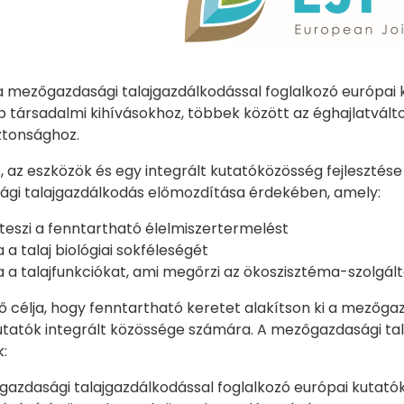
 mezőgazdasági talajgazdálkodással foglalkozó európai k
 társadalmi kihívásokhoz, többek között az éghajlatválto
ztonsághoz.
s, az eszközök és egy integrált kutatóközösség fejlesztés
gi talajgazdálkodás előmozdítása érdekében, amely:
eszi a fenntartható élelmiszertermelést
a talaj biológiai sokféleségét
 a talajfunkciókat, ami megőrzi az ökoszisztéma-szolgált
fő célja, hogy fenntartható keretet alakítson ki a mezőg
utatók integrált közössége számára. A mezőgazdasági ta
:
azdasági talajgazdálkodással foglalkozó európai kutató