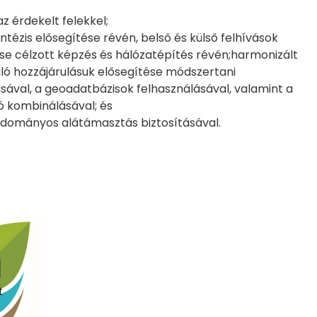
 érdekelt felekkel;
ntézis elősegítése révén, belső és külső felhívások
ése célzott képzés és hálózatépítés révén;harmonizált
aló hozzájárulásuk elősegítése módszertani
sával, a geoadatbázisok felhasználásával, valamint a
ó kombinálásával; és
tudományos alátámasztás biztosításával.