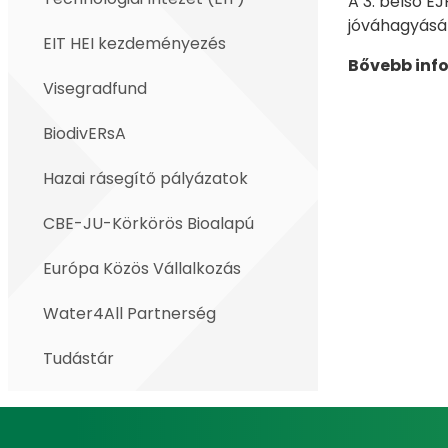
A 3. belső E
jóváhagyásá
EIT HEI kezdeményezés
Bővebb inf
Visegradfund
BiodivERsA
Hazai rásegítő pályázatok
CBE-JU-Körkörös Bioalapú
Európa Közös Vállalkozás
Water4All Partnerség
Tudástár