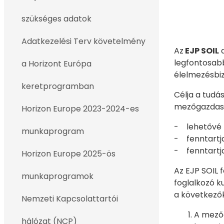
szükséges adatok
Adatkezelési Terv követelmény
​​​​​​​Az
EJP SOIL
a
legfontosabb
a Horizont Európa
élelmezésbi
keretprogramban
Célja a tudá
mezőgazdasá
Horizon Europe 2023-2024-es
- lehetővé t
munkaprogram
- fenntartja 
- fenntartja
Horizon Europe 2025-ös
Az EJP SOIL 
munkaprogramok
foglalkozó k
a következők
Nemzeti Kapcsolattartói
A mezőg
hálózat (NCP)