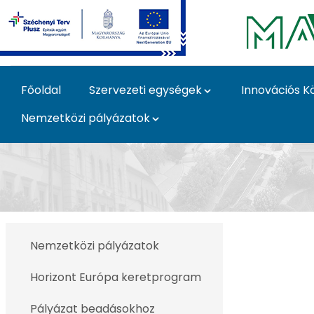
Ugrás a fő tartalomhoz
Főoldal
Szervezeti egységek
Innovációs K
Nemzetközi pályázatok
EJP SOIL - MATE pályá
Nemzetközi pályázatok
Horizont Európa keretprogram
Pályázat beadásokhoz