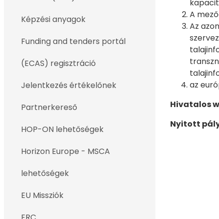
kapacit
A mezőg
Képzési anyagok
Az azon
szervez
Funding and tenders portál
talajin
transzn
(ECAS) regisztráció
talajin
az euró
Jelentkezés értékelőnek
Hivatalos w
Partnerkereső
Nyitott pál
HOP-ON lehetőségek
Horizon Europe - MSCA
lehetőségek
EU Missziók
ERC