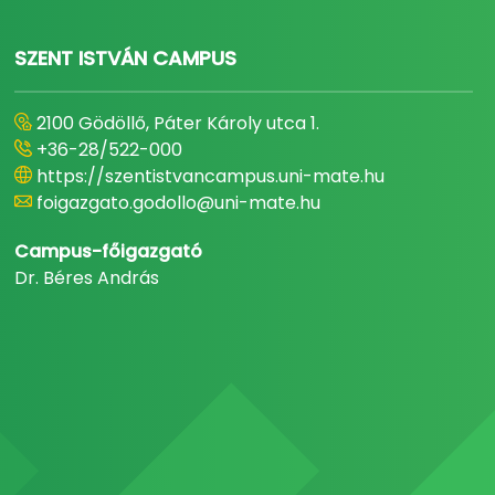
SZENT ISTVÁN CAMPUS
2100 Gödöllő, Páter Károly utca 1.
+36-28/522-000
https://szentistvancampus.uni-mate.hu
foigazgato.godollo@uni-mate.hu
Campus-főigazgató
Dr. Béres András