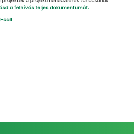
tási projektek a projektmenedzserek tanácsának
lásd a felhívás teljes dokumentumát.
-call