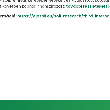
JP SOIL felhívás keretében értékelt és kiválasztott kuta
t követően kapnak finanszírozást;
további részletekért 
ormáció:
https://ejpsoil.eu/soil-research/third-internal