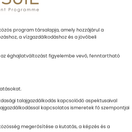
özös program társalapja, amely hozzájárul a
záshoz, a vízgazdálkodáshoz és a jövőbeli
e az éghajlatváltozást figyelembe vevő, fenntartható
atásokat.
azdasági talajgazdálkodás kapcsolódó aspektusaival
lajgazdálkodással kapcsolatos ismeretek fő szempontjai
közösség megerősítése a kutatás, a képzés és a