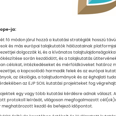
ope-ja:
két fő módon járul hozzá a kutatási stratégiák hosszú távú
udósok és más európai talajkutatók hálózatainak platformj
ettjei dolgozzák ki, és a kívánatos talajtulajdonságokkal
lőkészítése során kezdődött, és a talajkutatás útitervének
 célokat, intézkedéseket és mérföldköveket határoz meg
ettjei, a kapcsolódó harmadik felek és az európai kutatá
yok, az ökológia, a talajtudományok és az éghajlati tudo
érdekében az EJP SOIL kutatási projekteket fog végrehajt
rojektek egy vagy több kutatási kérdésre adnak választ. A
tt protokoll leírását, világosan megfogalmazott cél(o
 meghatározott kezdő és befejező időpontot.