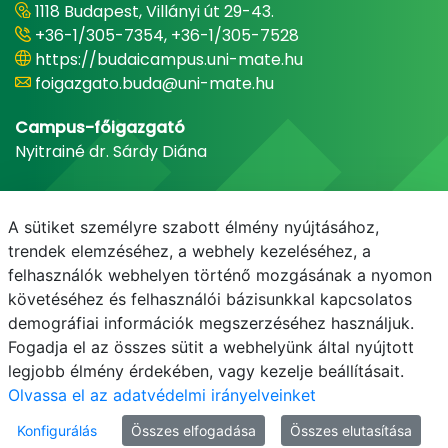
1118 Budapest, Villányi út 29-43.
+36-1/305-7354, +36-1/305-7528
https://budaicampus.uni-mate.hu
foigazgato.buda@uni-mate.hu
Campus-főigazgató
Nyitrainé dr. Sárdy Diána
A sütiket személyre szabott élmény nyújtásához,
trendek elemzéséhez, a webhely kezeléséhez, a
felhasználók webhelyen történő mozgásának a nyomon
követéséhez és felhasználói bázisunkkal kapcsolatos
demográfiai információk megszerzéséhez használjuk.
Fogadja el az összes sütit a webhelyünk által nyújtott
legjobb élmény érdekében, vagy kezelje beállításait.
Olvassa el az adatvédelmi irányelveinket
Konfigurálás
Összes elfogadása
Összes elutasítása
© MATE 2021