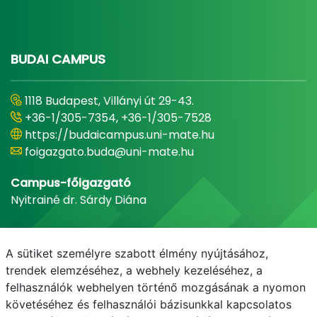
BUDAI CAMPUS
1118 Budapest, Villányi út 29-43.
+36-1/305-7354, +36-1/305-7528
https://budaicampus.uni-mate.hu
foigazgato.buda@uni-mate.hu
Campus-főigazgató
Nyitrainé dr. Sárdy Diána
A sütiket személyre szabott élmény nyújtásához,
trendek elemzéséhez, a webhely kezeléséhez, a
felhasználók webhelyen történő mozgásának a nyomon
követéséhez és felhasználói bázisunkkal kapcsolatos