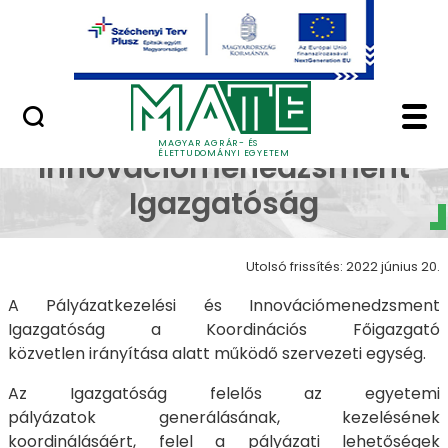
Uniós pályázatok
Ugrás a fő tartalomhoz
Nemzetközi pályázatok
Pályázatkezelési és 
Pályázatkezelési és
MAGYAR AGRÁR- ÉS
ÉLETTUDOMÁNYI EGYETEM
Innovációmenedzsment
Igazgatóság
Utolsó frissítés: 2022 június 20.
A Pályázatkezelési és Innovációmenedzsment
Igazgatóság a Koordinációs Főigazgató
közvetlen irányítása alatt működő szervezeti egység.
Az Igazgatóság felelős az egyetemi
pályázatok generálásának, kezelésének
koordinálásáért, felel a pályázati lehetőségek