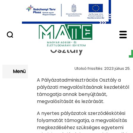
Uniós pályázatok
Ugrás a fő tartalomhoz
Nemzetközi pályázatok
Pályázatadminisztrác
Pályázatadminisztrációs
MAGYAR AGRÁR- ÉS
ÉLETTUDOMÁNYI EGYETEM
Osztály
Utolsó frissítés: 2023 július 25.
Menü
A Pályázatadminisztrációs Osztály a
pályázati megvalósításának kezdetétől
támogatja annak benyújtását,
megvalósítását és lezárását.
A nyertes pályázatok szerződéskötési
folyamatát támogatja, a megvalósítás
megkezdéséhez szükséges egyetemi