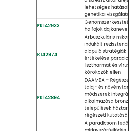
a stressz által kifejt
lehetséges hatások
genetikai vizsgálata
Genomszerkesztett
FK142933
halfajok dajkanevel
Arbuszkuláris mikorr
indukált rezisztenci
alapuló stratégiák
K142974
értékelése paradic
lisztharmat és vírus
kórokozók ellen
DAAMBA – Régészet
talaj- és növénytani
módszerek integrál
FK142894
alkalmazása bronzk
települések háztart
régészeti kutatásá
A paradicsom fedő 
mirigyszőrfejlődés