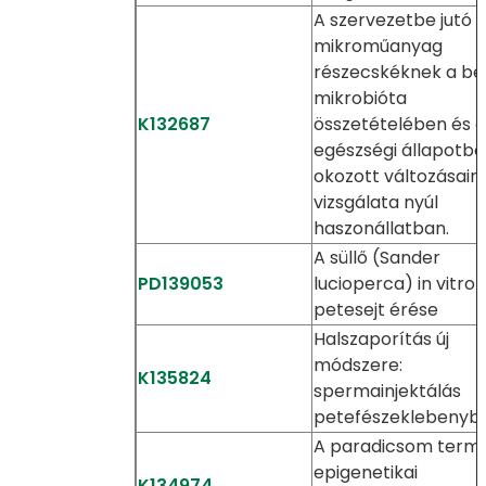
A szervezetbe jutó
mikroműanyag
részecskéknek a bé
mikrobióta
K132687
összetételében és a
egészségi állapotb
okozott változásain
vizsgálata nyúl
haszonállatban.
A süllő (Sander
PD139053
lucioperca) in vitro
petesejt érése
Halszaporítás új
módszere:
K135824
spermainjektálás
petefészeklebenyb
A paradicsom term
epigenetikai
K134974