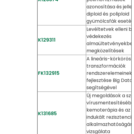
azonosítása és jell
diploid és poliploid
gyümölcsfák eseté
Levéltetvek elleni bi
védekezés
K129311
almaültetvényekben
megközelítések
A lineáris-körkörös ü
transzformációk
FK132915
rendszerelemeinek
fejlesztése Big Data
segítségével
Új megoldások a sző
vírusmentesítésébe
kemoterápia és az
K131685
indukált rezisztenci
alkalmazhatóságán
vizsgálata