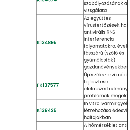
szabályozásának a
vizsgálata
Az együttes
vírusfertőzések hat
antivirális RNS
interferencia
K134895
folyamatokra, évelő
fásszárú (szőlő és
gyümölcsfák)
gazdanövényekben
Új érzékszervi móds
fejlesztése
FK137577
élelmiszertudmányi
problémák megoldá
In vitro ivarmirigyek
K138425
létrehozása édesvíz
halfajokban
A hőmérséklet antivi