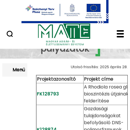
Uniós pályázatok
Ugrás a fő tartalomhoz
Nemzetközi pályázatok
Hazai OTKA - MATE pá
OTKA
MAGYAR AGRÁR- ÉS
ÉLETTUDOMÁNYI EGYETEM
pályázatok
Utolsó frissítés: 2025 április 28.
Menü
Projektazonosító
Projekt címe
A Rhodiola rosea gli
FK128793
bioszintézis útjainak
felderítése
Gazdasági
tulajdonságokat
befolyásoló DNS-
K128874
polimorfizmusok