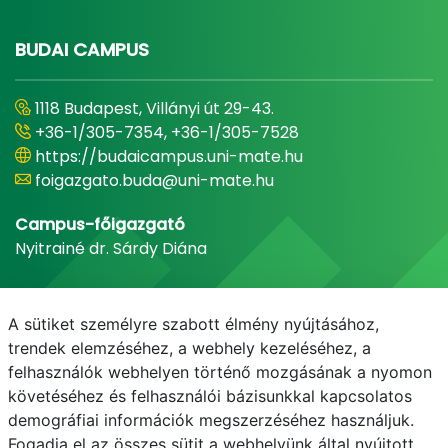
BUDAI CAMPUS
1118 Budapest, Villányi út 29-43.
+36-1/305-7354, +36-1/305-7528
https://budaicampus.uni-mate.hu
foigazgato.buda@uni-mate.hu
Campus-főigazgató
Nyitrainé dr. Sárdy Diána
A sütiket személyre szabott élmény nyújtásához,
trendek elemzéséhez, a webhely kezeléséhez, a
felhasználók webhelyen történő mozgásának a nyomon
követéséhez és felhasználói bázisunkkal kapcsolatos
demográfiai információk megszerzéséhez használjuk.
Fogadja el az összes sütit a webhelyünk által nyújtott