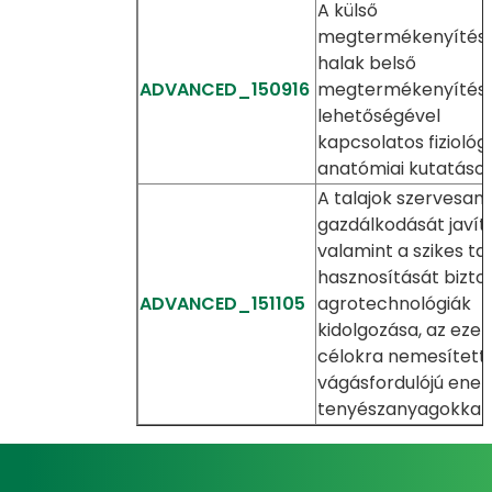
A külső
megtermékenyítés
halak belső
ADVANCED_150916
megtermékenyítés
lehetőségével
kapcsolatos fiziológi
anatómiai kutatáso
A talajok szervesan
gazdálkodását javító
valamint a szikes ta
hasznosítását bizto
ADVANCED_151105
agrotechnológiák
kidolgozása, az ezek
célokra nemesített 
vágásfordulójú ener
tenyészanyagokkal