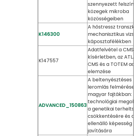
szennyezett felszín a
közegek mikroba
közösségeiben
A hőstressz transzkr
K146300
mechanisztikus vizs
káposztafélékben
Adatfelvétel a CMS
kísérletben, az ATLA
K147557
CMS és a TOTEM ad
elemzése
A beltenyésztéses
leromlás felmérése
magyar fajtákban: fe
technológiai megol
ADVANCED_150863
a genetikai terhelts
csökkentésére és a
ellenálló képesség
javítására