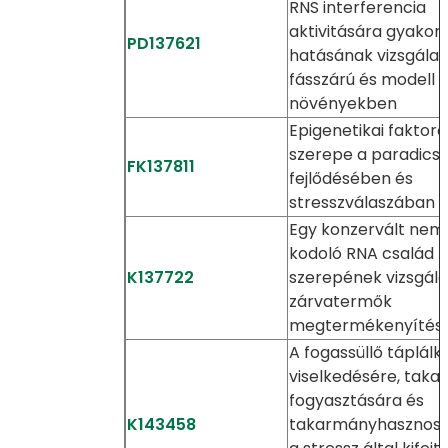
RNS interferencia
aktivitására gyakoro
PD137621
hatásának vizsgálat
fásszárú és modell
növényekben
Epigenetikai faktoro
szerepe a paradics
FK137811
fejlődésében és
stresszválaszában
Egy konzervált nem
kodoló RNA család
K137722
szerepének vizsgála
zárvatermők
megtermékenyítés
A fogassüllő táplálk
viselkedésére, tak
fogyasztására és
K143458
takarmányhasznosí