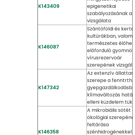
K143409
epigenetikai
szabályozásának a
vizsgálata
Szántóföldi és kerté
kultúrákban, valami
természetes élőhel
K146087
előforduló gyomnö
vírusrezervoár
szerepének vizsgála
Az extenzív állattar
szerepe a fenntrtha
K147342
gyepgazdálkodásba
klímaváltozás hatás
elleni küzdelem tük
A mikrobiális sötét 
ökológiai szerepéne
feltárása
K146358
szénhidrogénekkel