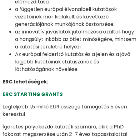
előmozdítása.
a független európai élvonalbeli kutatások
vezetőinek már kialakult és következő
generációjának munkájának ösztönzése.
az innovatív javaslatok jutalmazása azáltal, hogy
a hangsúlyt inkább az ötlet minőségére, mintsem
a kutatási területre helyezi.
Az európai felderítő kutatás és a jelen és a jövő
legjobb kutatóinak státuszának és
láthatóságának növelése.
ERC lehetőségek:
ERC STARTING GRANTS
Legfeljebb 1,5 millió EUR összegű támogatás 5 éven
keresztül
Ígéretes pályakezdő kutatók számára, akik a PhD
fokozat megszerzése után 2-7 éves tapasztalattal