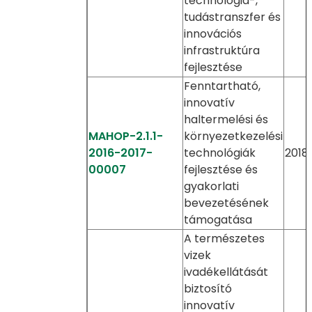
technológia-,
tudástranszfer és
innovációs
infrastruktúra
fejlesztése
Fenntartható,
innovatív
haltermelési és
MAHOP-2.1.1-
környezetkezelési
2016-2017-
technológiák
2018.
00007
fejlesztése és
gyakorlati
bevezetésének
támogatása
A természetes
vizek
ivadékellátását
biztosító
innovatív