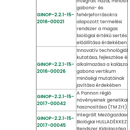
integrált hazai, minősít
gabona- és
GINOP-2.2.1-15-
fehérjeforrásokra
2016-00021
alapozott termelési
rendszer a magas
biológiai értékű sertés
előállítása érdekében
Innovatív technológiák
kutatása, fejlesztése és
GINOP-2.2.1-15-
alkalmazása a kalászos
2016-00026
gabona vertikum
minőségi mutatóinak
javítása érdekében
A Pannon régió
GINOP-2.2.1-15-
növényeinek genetikai
2017-00042
hasznosítása (TM Zrt)
Integrált Mezőgazdasá
GINOP-2.2.1-15-
Biológiai HULLADÉKKEZ
2017-00045
Rendszer Kidolgozása