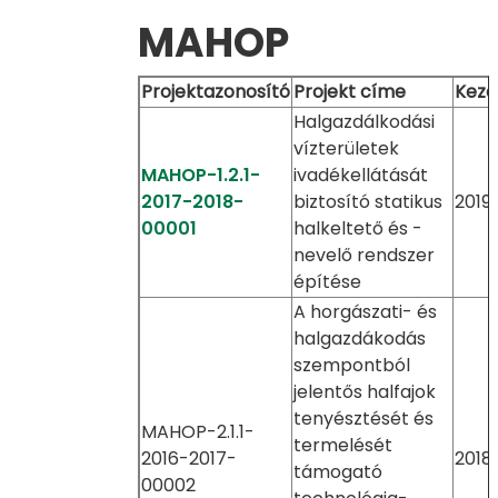
MAHOP
Projektazonosító
Projekt címe
Kezd
Halgazdálkodási
vízterületek
MAHOP-1.2.1-
ivadékellátását
2017-2018-
biztosító statikus
2019.0
00001
halkeltető és -
nevelő rendszer
építése
A horgászati- és
halgazdákodás
szempontból
jelentős halfajok
tenyésztését és
MAHOP-2.1.1-
termelését
2016-2017-
2018.
támogató
00002