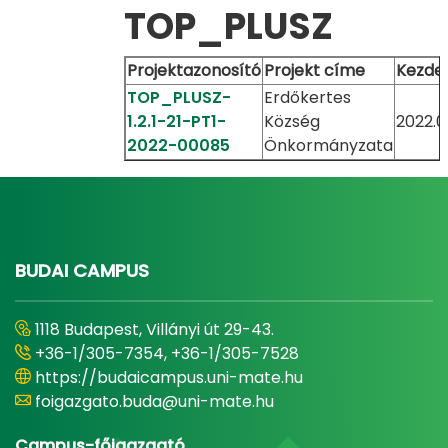
TOP_PLUSZ
Projektazonosító
Projekt címe
Kezde
TOP_PLUSZ-
Erdőkertes
1.2.1-21-PT1-
Község
2022.03
2022-00085
Önkormányzata
BUDAI CAMPUS
1118 Budapest, Villányi út 29-43.
+36-1/305-7354, +36-1/305-7528
https://budaicampus.uni-mate.hu
foigazgato.buda@uni-mate.hu
Campus-főigazgató