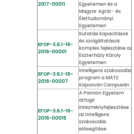
2017-00011
Egyetemen és a
Magyar Agrár- és
Élettudományi
Egyetemen
Kutatási kapacitások
és szolgáltatások
EFOP-3.6.1-16-
komplex fejlesztése az
2016-00001
Eszterházy Károly
Egyetemen
Intelligens szakosodási
EFOP-3.6.1-16-
program a MATE
2016-00007
Kaposvári Campusán
A Pannon Egyetem
átfogó
intézményfejlesztése
EFOP-3.6.1-16-
az intelligens
2016-00015
szakosodás
elősegítése