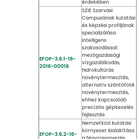
érdekében
SZIE Szarvasi
Campusának kutatási
és képzési profiljának
specializálása
intelligens
szakosodással:
mezőgazdasági
EFOP-3.6.1-16-
vízgazdálkodás,
2016-00016
hidrokultúrás
növénytermesztés,
alternatív szántóföldi
növénytermesztés,
ehhez kapcsolódó
precíziós gépkezelés
fejlesztés
Nemzetközi kutatási
környezet kialakítása
EFOP-3.6.2-16-
a fényszennyezés