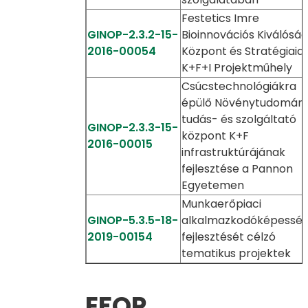
Festetics Imre
GINOP-2.3.2-15-
Bioinnovációs Kiválóság
2016-00054
Központ és Stratégiaia
K+F+I Projektműhely
Csúcstechnológiákra
épülő Növénytudomány
tudás- és szolgáltató
GINOP-2.3.3-15-
központ K+F
2016-00015
infrastruktúrájának
fejlesztése a Pannon
Egyetemen
Munkaerőpiaci
GINOP-5.3.5-18-
alkalmazkodóképessé
2019-00154
fejlesztését célzó
tematikus projektek
EFOP