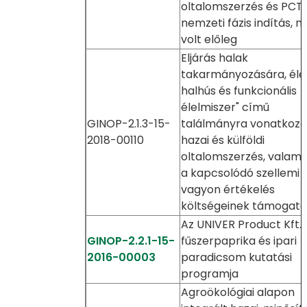
oltalomszerzés és PCT
nemzeti fázis indítás, 
volt előleg
Eljárás halak
takarmányozására, éle
halhús és funkcionális
élelmiszer" című
GINOP-2.1.3-15-
találmányra vonatkoz
2018-00110
hazai és külföldi
oltalomszerzés, valami
a kapcsolódó szellemi
vagyon értékelés
költségeinek támogatá
Az UNIVER Product Kft.
GINOP-2.2.1-15-
fűszerpaprika és ipari
2016-00003
paradicsom kutatási
programja
Agroökológiai alapon