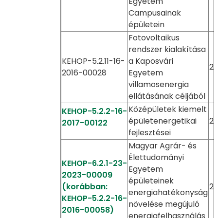
Egyetem
Campusainak
épületein
Fotovoltaikus
rendszer kialakítása
KEHOP-5.2.11-16-
a Kaposvári
20
2016-00028
Egyetem
villamosenergia
ellátásának céljából
Középületek kiemelt
KEHOP-5.2.2-16-
épületenergetikai
20
2017-00122
fejlesztései
Magyar Agrár- és
Élettudományi
KEHOP-6.2.1-23-
Egyetem
2023-00009
épületeinek
(korábban:
20
energiahatékonyság
KEHOP-5.2.2-16-
növelése megújuló
2016-00058)
energiafelhasználás