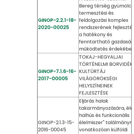
Bereg térség gyümölcs
termesztési és
GINOP-2.2.1-18-
feldolgozási komplex
2020-00025
rendszerének fejleszté
a hatékony és
fenntartható gazdaság
működtetés érdekébe
TOKAJ-HEGYALJAI
TÖRTÉNELMI BORVIDÉK
GINOP-7.1.6-16-
KULTÚRTÁJ
2017-00005
VILÁGÖRÖKSÉGI
HELYSZÍNEINEK
FEJLESZTÉSE
Eljárás halak
takarmányozására, éle
halhús és funkcionális
GINOP-2.1.3-15-
élelmiszer" találmányr
2016-00045
vonatkozóan külföldi