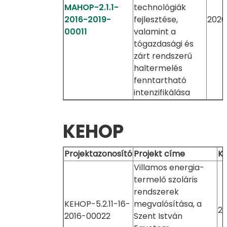
MAHOP-2.1.1-
technológiák
2016-2019-
fejlesztése,
2020.
00011
valamint a
tógazdasági és
zárt rendszerű
haltermelés
fenntartható
intenzifikálása
KEHOP
Projektazonosító
Projekt címe
K
Villamos energia-
termelő szoláris
rendszerek
KEHOP-5.2.11-16-
megvalósítása, a
20
2016-00022
Szent István