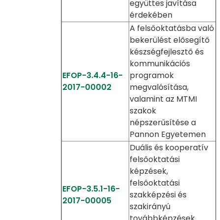
együttes javítása
érdekében
A felsőoktatásba való
bekerülést elősegítő
készségfejlesztő és
kommunikációs
EFOP-3.4.4-16-
programok
2017-00002
megvalósítása,
valamint az MTMI
szakok
népszerűsítése a
Pannon Egyetemen
Duális és kooperatív
felsőoktatási
képzések,
felsőoktatási
EFOP-3.5.1-16-
szakképzési és
2017-00005
szakirányú
továbbképzések