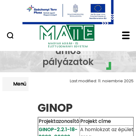
Uniós pályázatok
Skip to Main Content
Nemzetközi pályázatok
Uniós MEGVALÓSÍTOTT
Megvalósított
MAGYAR AGRÁR- ÉS
ÉLETTUDOMÁNYI EGYETEM
uniós
pályázatok
Last modified: 11. noiembrie 2025
Menü
GINOP
Projektazonosító
Projekt címe
GINOP-2.2.1-18-
A homlokzat az épület