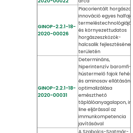
2020-00022
arca
Piacorientált horgászat
innováció egyes halfajo
termeléstechnológiájá
GINOP-2.2.1-18-
és környezettudatos
2020-00026
horgászeszközök-
halcsalik fejlesztéséne
területén
Determináns,
hiperintenzív baromfi-
hústermelő fajok fehér
és aminosav ellátásán
GINOP-2.2.1-18-
optimalizálása
2020-00031
emészthető
táplálóanyagalapon, in
line eljárással az
immunkompetencia
javításával
A Szabolcs-Szatmár-