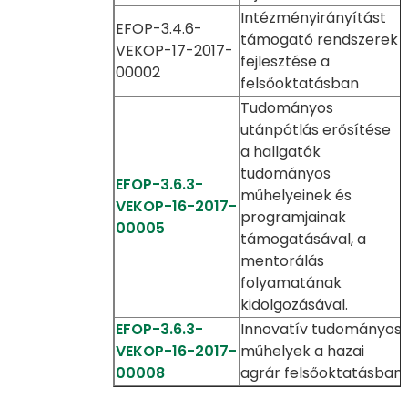
Intézményirányítást
EFOP-3.4.6-
támogató rendszerek
VEKOP-17-2017-
fejlesztése a
00002
felsőoktatásban
Tudományos
utánpótlás erősítése
a hallgatók
tudományos
EFOP-3.6.3-
műhelyeinek és
VEKOP-16-2017-
programjainak
00005
támogatásával, a
mentorálás
folyamatának
kidolgozásával.
EFOP-3.6.3-
Innovatív tudományos
VEKOP-16-2017-
műhelyek a hazai
00008
agrár felsőoktatásban