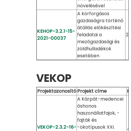
növelésével
A körforgásos
gazdaságra történő
átállás előkészítési
KEHOP-3.2.1-15-
feladatai a
20
2021-00037
mezőgazdasági és
zöldhulladékok
esetében
VEKOP
Projektazonosító
Projekt címe
K
A Kárpát-medencei
őshonos
haszonállatfajok, -
fajták és
VEKOP-2.3.2-16-
-ökotípusok XXI.
2