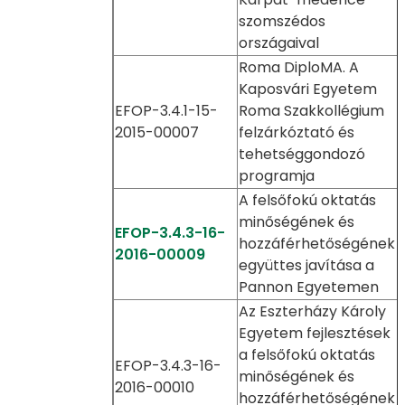
szomszédos
országaival
Roma DiploMA. A
Kaposvári Egyetem
EFOP-3.4.1-15-
Roma Szakkollégium
2015-00007
felzárkóztató és
tehetséggondozó
programja
A felsőfokú oktatás
minőségének és
EFOP-3.4.3-16-
hozzáférhetőségének
2016-00009
együttes javítása a
Pannon Egyetemen
Az Eszterházy Károly
Egyetem fejlesztések
a felsőfokú oktatás
EFOP-3.4.3-16-
minőségének és
2016-00010
hozzáférhetőségének