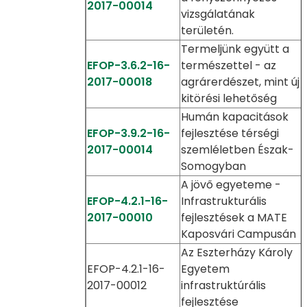
2017-00014
vizsgálatának
területén.
Termeljünk együtt a
EFOP-3.6.2-16-
természettel - az
2017-00018
agrárerdészet, mint új
kitörési lehetőség
Humán kapacitások
EFOP-3.9.2-16-
fejlesztése térségi
2017-00014
szemléletben Észak-
Somogyban
A jövő egyeteme -
EFOP-4.2.1-16-
Infrastrukturális
2017-00010
fejlesztések a MATE
Kaposvári Campusán
Az Eszterházy Károly
EFOP-4.2.1-16-
Egyetem
2017-00012
infrastruktúrális
fejlesztése