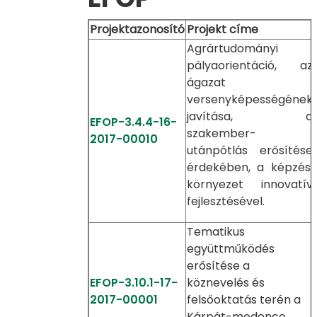
Projektazonosító
Projekt címe
Agrártudományi
pályaorientáció, az
ágazat
versenyképességének
javítása, a
EFOP-3.4.4-16-
szakember-
2017-00010
utánpótlás erősítése
érdekében, a képzési
környezet innovatív
fejlesztésével.
Tematikus
együttműködés
erősítése a
EFOP-3.10.1-17-
köznevelés és
2017-00001
felsőoktatás terén a
Kárpát-medence