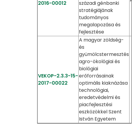
2016-00012
századi génbanki
stratégiájának
tudományos
megalapozása és
fejlesztése
A magyar zöldség-
és
gyümölcstermesztés
agro-ökológiai és
biológiai
VEKOP-2.3.3-15-
erőforrásainak
2017-00022
optimális kiaknázása
technológiai,
eredetvédelmi és
piacfejlesztési
eszközökkel Szent
István Egyetem