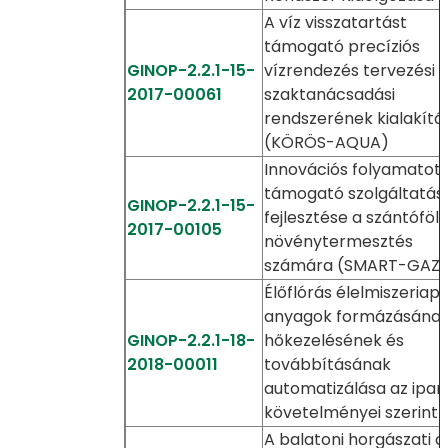
A víz visszatartást
támogató precíziós
GINOP-2.2.1-15-
vízrendezés tervezési 
2017-00061
szaktanácsadási
rendszerének kialakítá
(KÖRÖS-AQUA)
Innovációs folyamatot
támogató szolgáltatás
GINOP-2.2.1-15-
fejlesztése a szántóföld
2017-00105
növénytermesztés
számára (SMART-GAZ
Élőflórás élelmiszeriapr
anyagok formázásának
GINOP-2.2.1-18-
hőkezelésének és
2018-00011
továbbításának
automatizálása az ipar 
követelményei szerint
A balatoni horgászati c