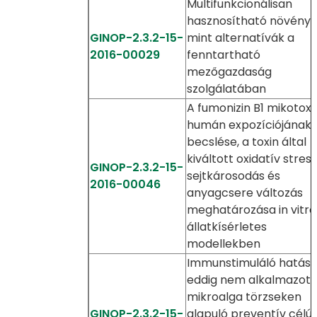
Multifunkcionálisan
hasznosítható növénye
GINOP-2.3.2-15-
mint alternatívák a
2016-00029
fenntartható
mezőgazdaság
szolgálatában
A fumonizin B1 mikotoxi
humán expozíciójának
becslése, a toxin által
kiváltott oxidatív stress
GINOP-2.3.2-15-
sejtkárosodás és
2016-00046
anyagcsere változás
meghatározása in vitro
állatkísérletes
modellekben
Immunstimuláló hatású
eddig nem alkalmazott
mikroalga törzseken
GINOP-2.3.2-15-
alapuló preventív célú