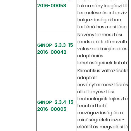
2016-00058
takarmány kiegészítők
termelése és intenzív
halgazdaságokban
történő hasznosítása
Növénytermesztési
rendszerek klímaváltoz
GINOP-2.3.3-15-
válaszreakciójának és
2016-00042
adaptációs
lehetőségeinek kutatá
Klimatikus változásokh
adaptált
növénytermesztési és
állattenyésztési
technológiák fejlesztés
GINOP-2.3.4-15-
fenntartható
2016-00005
mezőgazdaság és a
minőségi élelmiszer-
előállítás megvalósítá