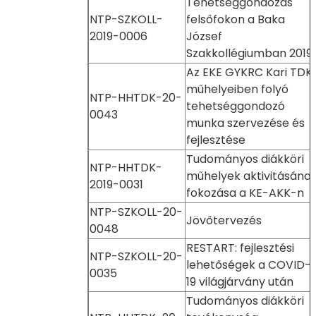
Tehetséggondozás
NTP-SZKOLL-
felsőfokon a Baka
2019-0006
József
Szakkollégiumban 2019
Az EKE GYKRC Kari TDK
műhelyeiben folyó
NTP-HHTDK-20-
tehetséggondozó
0043
munka szervezése és
fejlesztése
Tudományos diákköri
NTP-HHTDK-
műhelyek aktivitásána
2019-0031
fokozása a KE-AKK-n
NTP-SZKOLL-20-
Jövőtervezés
0048
RESTART: fejlesztési
NTP-SZKOLL-20-
lehetőségek a COVID-
0035
19 világjárvány után
Tudományos diákköri