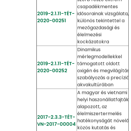
csapadékmentes
2019-2.1.11-TÉT-
idősorainak vizsgálata,
2020-00251
különös tekintettel a
mezőgazdasági és
élelmezési
kockázatokra
Dinamikus
mérlegmodellekkel
2019-2.1.11-TÉT-
támogatott oldott
2020-00252
oxigén és megvilágítás
szabályozás a precízió
akvakultúrában
A magyar és vietnami
helyi haszonállatfajták
alapozott, az
élelmiszertermelés
2017-2.3.3-TÉT-
hatékonyságát növelő
VN-2017-00004
közös kutatás és