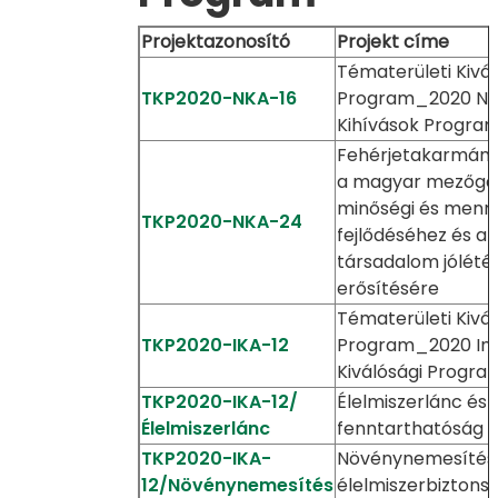
Projektazonosító
Projekt címe
Tématerületi Kivál
TKP2020-NKA-16
Program_2020 Ne
Kihívások Progra
Fehérjetakarmán
a magyar mezőga
minőségi és menny
TKP2020-NKA-24
fejlődéséhez és a
társadalom jólété
erősítésére
Tématerületi Kivál
TKP2020-IKA-12
Program_2020 In
Kiválósági Progra
TKP2020-IKA-12/
Élelmiszerlánc és
Élelmiszerlánc
fenntarthatóság
TKP2020-IKA-
Növénynemesítés
12/Növénynemesítés
élelmiszerbiztons