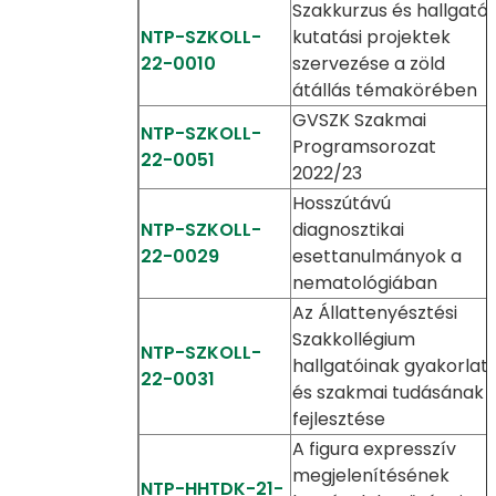
Szakkurzus és hallgatói
NTP-SZKOLL-
kutatási projektek
22-0010
szervezése a zöld
átállás témakörében
GVSZK Szakmai
NTP-SZKOLL-
Programsorozat
22-0051
2022/23
Hosszútávú
NTP-SZKOLL-
diagnosztikai
22-0029
esettanulmányok a
nematológiában
Az Állattenyésztési
Szakkollégium
NTP-SZKOLL-
hallgatóinak gyakorlati
22-0031
és szakmai tudásának
fejlesztése
A figura expresszív
megjelenítésének
NTP-HHTDK-21-