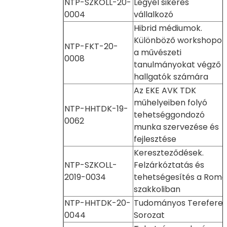
NTP-SZKOLL-20-
Legyél sikeres
0004
vállalkozó
Hibrid médiumok.
Különböző workshopok
NTP-FKT-20-
a művészeti
0008
tanulmányokat végző
hallgatók számára
Az EKE AVK TDK
műhelyeiben folyó
NTP-HHTDK-19-
tehetséggondozó
0062
munka szervezése és
fejlesztése
Kereszteződések.
NTP-SZKOLL-
Felzárkóztatás és
2019-0034
tehetségesítés a Roma
szakkoliban
NTP-HHTDK-20-
Tudományos Terefere
0044
Sorozat