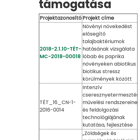
támogatása
Projektazonosító
Projekt címe
Növényi növekedést
elősegítő
talajbaktériumok
2018-2.1.10-TÉT-
hatásának vizsgálata
MC-2018-00018
lóbab és paprika
növényeken abiotikus 
biotikus stressz
körülmények között
Intenzív
cseresznyetermesztés
TÉT_16_CN-1-
művelési rendszereine
2016-0014
és feldolgozási
technológiájának
kutatása, fejlesztése
„Zöldségek és