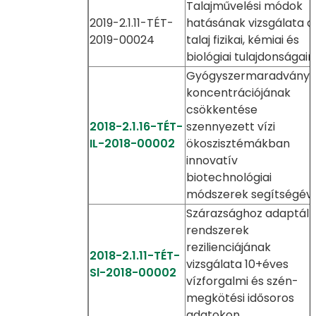
Talajművelési módok
2019-2.1.11-TÉT-
hatásának vizsgálata a
2019-00024
talaj fizikai, kémiai és
biológiai tulajdonságair
Gyógyszermaradványo
koncentrációjának
csökkentése
2018-2.1.16-TÉT-
szennyezett vízi
IL-2018-00002
ökoszisztémákban
innovatív
biotechnológiai
módszerek segítségéve
Szárazsághoz adaptált
rendszerek
rezilienciájának
2018-2.1.11-TÉT-
vizsgálata 10+éves
Sl-2018-00002
vízforgalmi és szén-
megkötési idősoros
adatokon