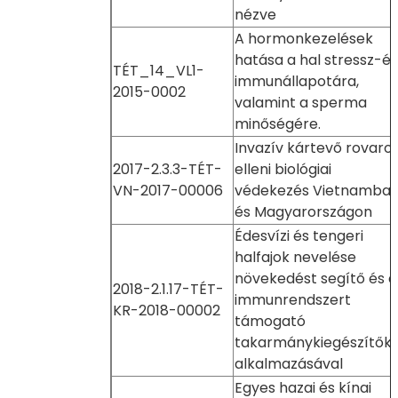
nézve
A hormonkezelések
hatása a hal stressz-és
TÉT_14_VL1-
immunállapotára,
2015-0002
valamint a sperma
minőségére.
Invazív kártevő rovaro
2017-2.3.3-TÉT-
elleni biológiai
VN-2017-00006
védekezés Vietnamba
és Magyarországon
Édesvízi és tengeri
halfajok nevelése
növekedést segítő és a
2018-2.1.17-TÉT-
immunrendszert
KR-2018-00002
támogató
takarmánykiegészítők
alkalmazásával
Egyes hazai és kínai