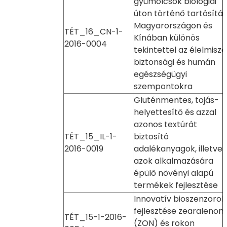
gyümölcsök biológiai
úton történő tartósítá
Magyarországon és
TÉT_16_CN-1-
Kínában különös
2016-0004
tekintettel az élelmisze
biztonsági és humán
egészségügyi
szempontokra
Gluténmentes, tojás-
helyettesítő és azzal
azonos textúrát
TÉT_15_IL-1-
biztosító
2016-0019
adalékanyagok, illetve
azok alkalmazására
épülő növényi alapú
termékek fejlesztése
Innovatív bioszenzorok
fejlesztése zearalenon
TÉT_15-1-2016-
(ZON) és rokon