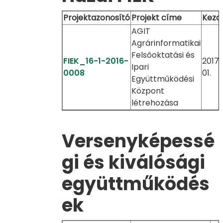
Projektazonosító
Projekt címe
Kezd
AGIT
Agrárinformatikai
Felsőoktatási és
FIEK_16-1-2016-
2017. 
Ipari
0008
01.
Együttműködési
Központ
létrehozása
Versenyképessé
gi és kiválósági
együttműködés
ek