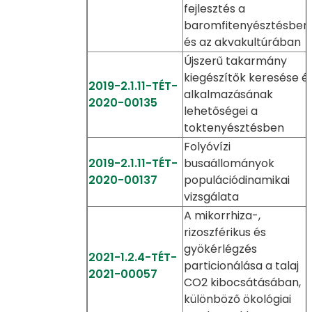
fejlesztés a
baromfitenyésztésben
és az akvakultúrában
Újszerű takarmány
kiegészítők keresése é
2019-2.1.11-TÉT-
alkalmazásának
2020-00135
lehetőségei a
toktenyésztésben
Folyóvízi
2019-2.1.11-TÉT-
busaállományok
2020-00137
populációdinamikai
vizsgálata
A mikorrhiza-,
rizoszférikus és
gyökérlégzés
2021-1.2.4-TÉT-
particionálása a talaj
2021-00057
CO2 kibocsátásában,
különböző ökológiai