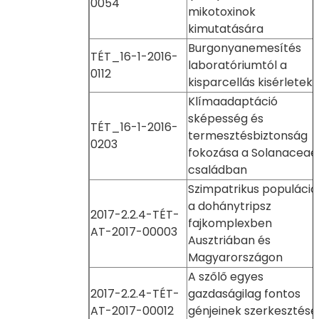
0054
mikotoxinok
kimutatására
Burgonyanemesítés
TÉT_16-1-2016-
laboratóriumtól a
0112
kisparcellás kisérleteki
Klímaadaptáció
sképesség és
TÉT_16-1-2016-
termesztésbiztonság
0203
fokozása a Solanaceae
családban
Szimpatrikus populáció
a dohánytripsz
2017-2.2.4-TÉT-
fajkomplexben
AT-2017-00003
Ausztriában és
Magyarországon
A szőlő egyes
2017-2.2.4-TÉT-
gazdaságilag fontos
AT-2017-00012
génjeinek szerkesztése