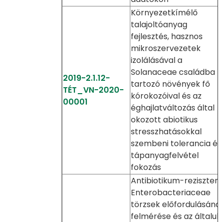
Környezetkímélő
talajoltóanyag
fejlesztés, hasznos
mikroszervezetek
izolálásával a
Solanaceae családba
2019-2.1.12-
tartozó növények fő
TÉT_VN-2020-
kórokozóival és az
00001
éghajlatváltozás által
okozott abiotikus
stresszhatásokkal
szembeni tolerancia és
tápanyagfelvétel
fokozás
Antibiotikum-reziszten
Enterobacteriaceae
törzsek előfordulásána
felmérése és az általuk