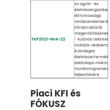
Az agrár- és
élelmiszergazdas
létfontosságú
rendszerelemei és 
infrastruktúrái
megerősítésének 
TKP2021-NVA-22
- különös tekintett
vízbázis védelem, 
különleges
élelmiszerterméke
adatalapú működé
monitoringrendsz
fejlesztésére
Piaci KFI és
FÓKUSZ