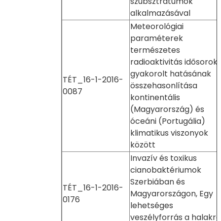
szubsztrátumok
alkalmazásával
Meteorológiai
paraméterek
természetes
radioaktivitás idősorok
gyakorolt hatásának
TÉT_16-1-2016-
összehasonlítása
0087
kontinentális
(Magyarország) és
óceáni (Portugália)
klimatikus viszonyok
között
Invazív és toxikus
cianobaktériumok
Szerbiában és
TÉT_16-1-2016-
Magyarországon, Egy
0176
lehetséges
veszélyforrás a halakra