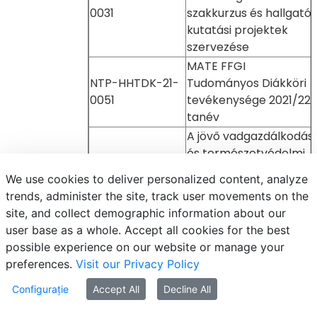
0031
szakkurzus és hallgatói
kutatási projektek
szervezése
MATE FFGI
NTP-HHTDK-21-
Tudományos Diákköri
0051
tevékenysége 2021/22.
tanév
A jövő vadgazdálkodási
és természetvédelmi
NTP-HHTDK-21-
szakembereinek
We use cookies to deliver personalized content, analyze
0061
tehetséggondozása a
trends, administer the site, track user movements on the
MATE VTI tudományos
site, and collect demographic information about our
di
user base as a whole. Accept all cookies for the best
Tudományos Diákköri
possible experience on our website or manage your
Műhely működtetése a
preferences.
Visit our Privacy Policy
NTP-HHTDK-21-
MATE
Configurație
0068
Accept All
Decline All
Növénytermesztési-
tudományok