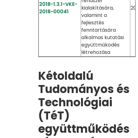
rendszer
2018-1.3.1-VKE-
kialakítására,
201
2018-00041
valamint a
fejlesztés
fenntartására
alkalmas kutatási
együttműködés
létrehozása
Kétoldalú
Tudományos és
Technológiai
(TéT)
együttműködés