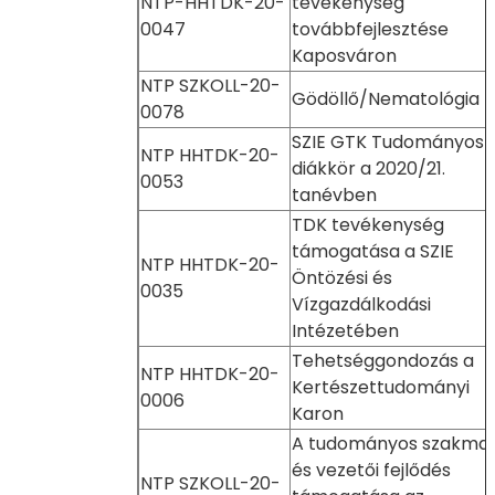
NTP-HHTDK-20-
tevékenység
0047
továbbfejlesztése
Kaposváron
NTP SZKOLL-20-
Gödöllő/Nematológia
0078
SZIE GTK Tudományos
NTP HHTDK-20-
diákkör a 2020/21.
0053
tanévben
TDK tevékenység
támogatása a SZIE
NTP HHTDK-20-
Öntözési és
0035
Vízgazdálkodási
Intézetében
Tehetséggondozás a
NTP HHTDK-20-
Kertészettudományi
0006
Karon
A tudományos szakmai
és vezetői fejlődés
NTP SZKOLL-20-