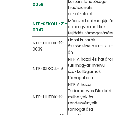
kortárs lehetőségei
0059
tradícionális
eszközökkel
Módszertani megújulás
NTP-SZKOLL-21-
a koragyermekkori
0047
fejlődés támogatásáér
Fiatal kutatók
NTP-HHTDK-19-
ösztönzése a KE-GTK-
0039
án
NTP A hazai és határon
túli magyar nyelvű
NTP-SZKOLL-19
szakkollégiumok
támogatása
NTP A hazai
Tudományos Diákköri
NTP-HHTDK-19
műhelyek és
rendezvényeik
támogatása