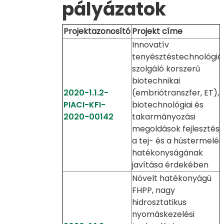
pályázatok
Projektazonosító
Projekt címe
Innovatív
tenyésztéstechnológiá
szolgáló korszerű
biotechnikai
2020-1.1.2-
(embriótranszfer, ET),
PIACI-KFI-
biotechnológiai és
2020-00142
takarmányozási
megoldások fejlesztés
a tej- és a hústermelés
hatékonyságának
javítása érdekében
Növelt hatékonyágú
FHPP, nagy
hidrosztatikus
nyomáskezelési