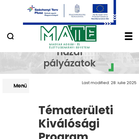
Uniós pályázatok
Skip to Main Content
Nemzetközi pályázatok
Hazai megvalósított 
Megvalósított
MAGYAR AGRÁR- ÉS
ÉLETTUDOMÁNYI EGYETEM
hazai
pályázatok
Last modified: 28. iulie 2025
Menü
Tématerületi
Kiválósági
Program