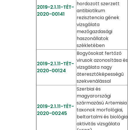
hordozott szerzett
2019-2.1.11-TÉT-
antibiotikum
2020-00141
rezisztencia gének
vizsgálata
mezőgazdasági
haszonállatok
székletében
Bogyósokat fertőző
virusok azonosítása és
2019-2.1.11-TÉT-
vizsgálata nagy
2020-00124
áteresztőképességű
szekvenálással
Szerbiai és
magyarországi
származású Artemisia
2019-2.1.11-TÉT-
taxonok morfológiai,
2020-00245
beltartalmi és biológiai
aktivitás vizsgálata