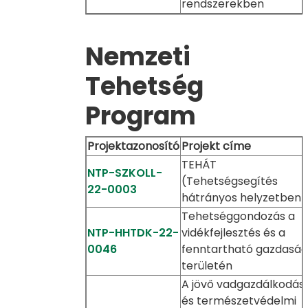
rendszerekben
Nemzeti
Tehetség
Program
Projektazonosító
Projekt címe
TEHÁT
NTP-SZKOLL-
(Tehetségsegítés
22-0003
hátrányos helyzetben)
Tehetséggondozás a
NTP-HHTDK-22-
vidékfejlesztés és a
0046
fenntartható gazdaság
területén
A jövő vadgazdálkodási
és természetvédelmi