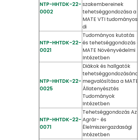
NTP-HHTDK-22-
szakembereinek
0002
tehetséggondozása a
MATE VTI tudományos
di
Tudományos kutatás
NTP-HHTDK-22-
és tehetséggondozás a
0021
MATE Növényvédelmi
Intézetben
Diákok és hallgatók
tehetséggondozásána
NTP-HHTDK-22-
megvalósítása a MATE
0025
Állatenyésztés
Tudományok
Intézetben
Tehetséggondozás Az
NTP-HHTDK-22-
Agrár- és
0071
Élelmiszergazdasági
Intézetben