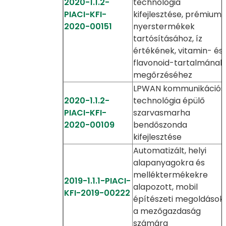
2020-1.1.2-
technológia
PIACI-KFI-
kifejlesztése, prémium
2020-00151
nyerstermékek
tartósításához, íz
értékének, vitamin- és
flavonoid-tartalmának
megőrzéséhez
LPWAN kommunikációs
2020-1.1.2-
technológia épülő
PIACI-KFI-
szarvasmarha
2020-00109
bendőszonda
kifejlesztése
Automatizált, helyi
alapanyagokra és
melléktermékekre
2019-1.1.1-PIACI-
alapozott, mobil
KFI-2019-00222
építészeti megoldások
a mezőgazdaság
számára