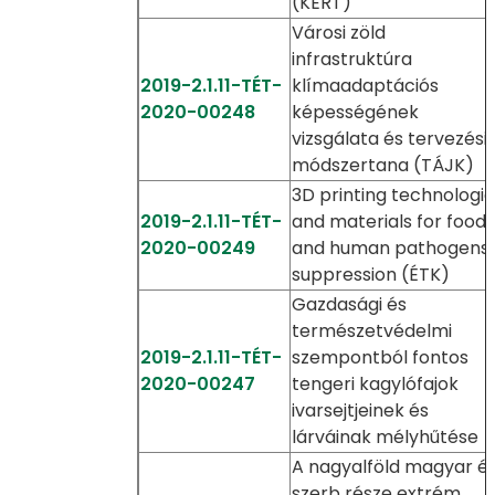
(KERT)
Városi zöld
infrastruktúra
2019-2.1.11-TÉT-
klímaadaptációs
2020-00248
képességének
vizsgálata és tervezési
módszertana (TÁJK)
3D printing technologie
2019-2.1.11-TÉT-
and materials for food
2020-00249
and human pathogens
suppression (ÉTK)
Gazdasági és
természetvédelmi
2019-2.1.11-TÉT-
szempontból fontos
2020-00247
tengeri kagylófajok
ivarsejtjeinek és
lárváinak mélyhűtése
A nagyalföld magyar é
szerb része extrém