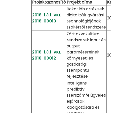
Projektazonosító
Projekt címe
Ke
Boka-láb ortézisek
2018-1.3.1-VKE-
digitalizált gyártási
201
2018-00013
technológiájának
szakértői rendszere
Zárt akvakultúra
rendszerek input és
output
2018-1.3.1-VKE-
paramétereinek
201
2018-00012
környezeti és
gazdasági
szempontú
fejlesztése
Intelligens,
prediktív
szerszámfelügyeleti
eljárások
kidolgozására és