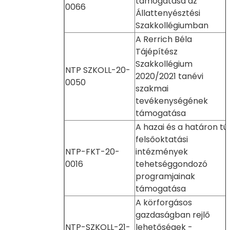
támogatása az
0066
Állattenyésztési
Szakkollégiumban
A Rerrich Béla
Tájépítész
Szakkollégium
NTP SZKOLL-20-
2020/2021 tanévi
0050
szakmai
tevékenységének
támogatása
A hazai és a határon túl
felsőoktatási
NTP-FKT-20-
intézmények
0016
tehetséggondozó
programjainak
támogatása
A körforgásos
gazdaságban rejlő
NTP-SZKOLL-21-
lehetőségek -