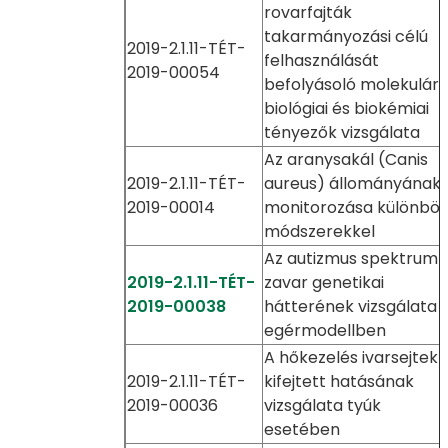
rovarfajták
takarmányozási célú
2019-2.1.11-TÉT-
felhasználását
2019-00054
befolyásoló molekulári
biológiai és biokémiai
tényezők vizsgálata
Az aranysakál (Canis
2019-2.1.11-TÉT-
aureus) állományának
2019-00014
monitorozása különbö
módszerekkel
Az autizmus spektrum
2019-2.1.11-TÉT-
zavar genetikai
2019-00038
hátterének vizsgálata
egérmodellben
A hőkezelés ivarsejtekr
2019-2.1.11-TÉT-
kifejtett hatásának
2019-00036
vizsgálata tyúk
esetében