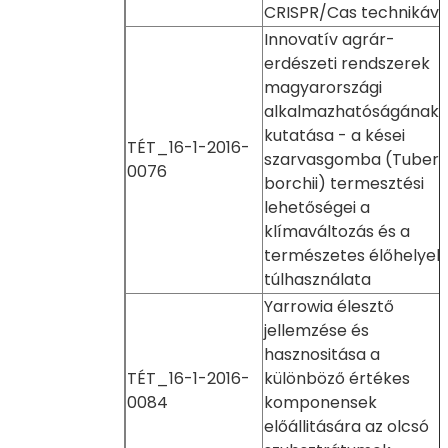
CRISPR/Cas technikáva
Innovatív agrár-
erdészeti rendszerek
magyarországi
alkalmazhatóságának
kutatása - a kései
TÉT_16-1-2016-
szarvasgomba (Tuber
0076
borchii) termesztési
lehetőségei a
klímaváltozás és a
természetes élőhelyek
túlhasználata
Yarrowia élesztő
jellemzése és
hasznositása a
TÉT_16-1-2016-
különböző értékes
0084
komponensek
előállitására az olcsó