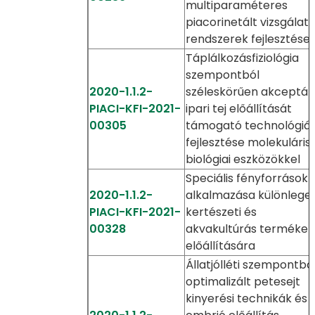
multiparaméteres
piacorinetált vizsgálati
rendszerek fejlesztése
Táplálkozásfiziológia
szempontból
2020-1.1.2-
széleskörűen akceptál
PIACI-KFI-2021-
ipari tej előállítását
00305
támogató technológiá
fejlesztése molekuláris
biológiai eszközökkel
Speciális fényforrások
2020-1.1.2-
alkalmazása különlege
PIACI-KFI-2021-
kertészeti és
00328
akvakultúrás termékek
előállítására
Állatjólléti szempontbó
optimalizált petesejt
kinyerési technikák és