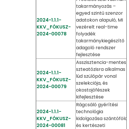
takarmányozás –
egyed szintű szenzor
2024-1.1.1-
adatokon alapuló, MI
KKV_FÓKUSZ-
vezérelt real-time
2024-00078
folyadék
takarmánykiegészítő
adagoló rendszer
fejlesztése
Asszisztencia-mentes
szteatózisra alkalmas
2024-1.1.1-
lúd szülőpár vonal
KKV_FÓKUSZ-
szelekciója, és
2024-00079
okostojófészek
kifejlesztése
Rágcsáló gyérítési
2024-1.1.1-
technológia
KKV_FÓKUSZ-
kidolgozása szántóföldi
2024-00081
és kertészeti