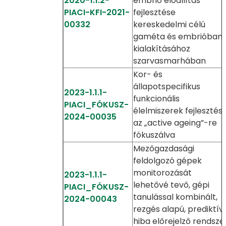
2020-1.1.2-
embrió előállítás
PIACI-KFI-2021-
fejlesztése
00332
kereskedelmi célú
gaméta és embrióban
kialakításához
szarvasmarhában
Kor- és
állapotspecifikus
2023-1.1.1-
funkcionális
PIACI_FÓKUSZ-
élelmiszerek fejlesztés
2024-00035
az „active ageing”-re
fókuszálva
Mezőgazdasági
feldolgozó gépek
monitorozását
2023-1.1.1-
lehetővé tevő, gépi
PIACI_FÓKUSZ-
tanulással kombinált,
2024-00043
rezgés alapú, prediktív
hiba előrejelző rendsze