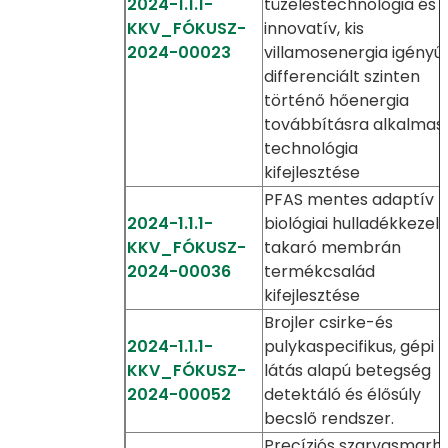
2024-1.1.1-
tüzeléstechnológia és
KKV_FÓKUSZ-
innovatív, kis
2024-00023
villamosenergia igényű,
differenciált szinten
történő hőenergia
továbbításra alkalmas
technológia
kifejlesztése
PFAS mentes adaptív
2024-1.1.1-
biológiai hulladékkezel
KKV_FÓKUSZ-
takaró membrán
2024-00036
termékcsalád
kifejlesztése
Brojler csirke-és
2024-1.1.1-
pulykaspecifikus, gépi
KKV_FÓKUSZ-
látás alapú betegség
2024-00052
detektáló és élősúly
becslő rendszer.
Precíziós szarvasmarh