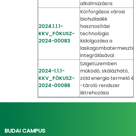
alkalmazásra
Körforgásos városi
biohulladék
2024.1.1.1-
hasznosítási
KKV_FÓKUSZ-
technológia
2024-00083
kidolgozása a
laskagombatermeszté
integrálásával
Szigetüzemben
2024-1.1.1-
működő, skálázható,
KKV_FÓKUSZ-
zöld energia termelő é
2024-00088
-tároló rendszer
létrehozása
BUDAI CAMPUS