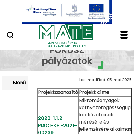
Uniós pályázatok
Skip to Main Content
Nemzetközi pályázatok
Hazai PIACI KFI - MAT
Piaci KFI és
MAGYAR AGRÁR- ÉS
ÉLETTUDOMÁNYI EGYETEM
FÓKUSZ
pályázatok
Last modified: 05. mai 2025
Menü
Projektazonosító
Projekt címe
Mikroműanyagok
környezetegészségügy
kockázatainak
2020-1.1.2-
mérésére és
PIACI-KFI-2021-
jellemzésére alkalmas
00239