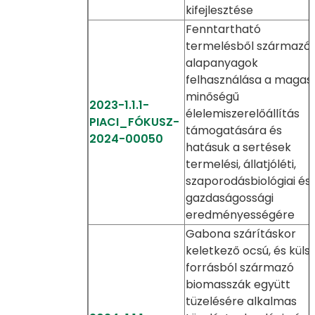
kifejlesztése
Fenntartható
termelésből származó
alapanyagok
felhasználása a magas
minőségű
2023-1.1.1-
élelemiszerelőállítás
PIACI_FÓKUSZ-
támogatására és
2024-00050
hatásuk a sertések
termelési, állatjóléti,
szaporodásbiológiai és
gazdaságossági
eredményességére
Gabona szárításkor
keletkező ocsú, és küls
forrásból származó
biomasszák együtt
tüzelésére alkalmas