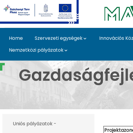
Skip to Main Content
Home
Szervezeti egységek
Innovációs Kö
Nemzetközi pályázatok
Uniós GINOP PLUSZ tá
Gazdaságfejle
Uniós pályázatok -
Projektazon