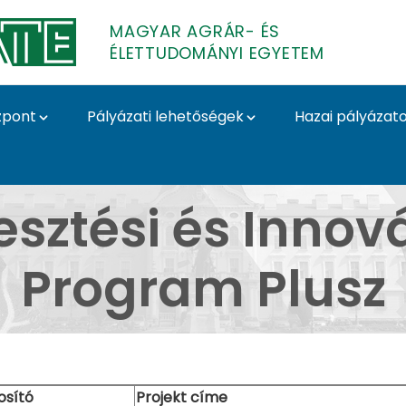
MAGYAR AGRÁR- ÉS
ÉLETTUDOMÁNYI EGYETEM
zpont
Pályázati lehetőségek
Hazai pályázat
blázatban - MATE pály
sztési és Innov
Program Plusz
osító
Projekt címe