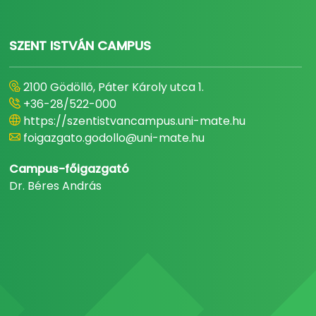
SZENT ISTVÁN CAMPUS
2100 Gödöllő, Páter Károly utca 1.
+36-28/522-000
https://szentistvancampus.uni-mate.hu
foigazgato.godollo@uni-mate.hu
Campus-főigazgató
Dr. Béres András