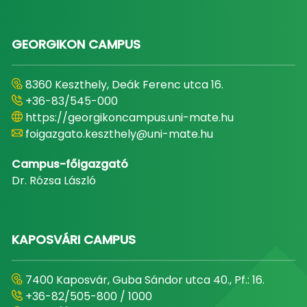
GEORGIKON CAMPUS
8360 Keszthely, Deák Ferenc utca 16.
+36-83/545-000
https://georgikoncampus.uni-mate.hu
foigazgato.keszthely@uni-mate.hu
Campus-főigazgató
Dr. Rózsa László
KAPOSVÁRI CAMPUS
7400 Kaposvár, Guba Sándor utca 40., Pf.: 16.
+36-82/505-800 / 1000