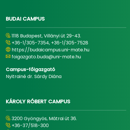
BUDAI CAMPUS
1118 Budapest, Villányi út 29-43.
+36-1/305-7354, +36-1/305-7528
https://budaicampus.uni-mate.hu
foigazgato.buda@uni-mate.hu
Campus-főigazgató
Nyitrainé dr. Sárdy Diána
KÁROLY RÓBERT CAMPUS
3200 Gyöngyös, Mátrai út 36.
+36-37/518-300