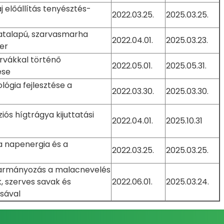
 előállítás tenyésztés-
2022.03.25.
2025.03.25.
datalapú, szarvasmarha
2022.04.01.
2025.03.23.
er
rvákkal történő
2022.05.01.
2025.05.31.
ése
lógia fejlesztése a
2022.03.30.
2025.03.30.
iós hígtrágya kijuttatási
2022.04.01.
2025.10.31
 napenergia és a
2022.03.25.
2025.03.25.
karmányozás a malacnevelés
, szerves savak és
2022.06.01.
2025.03.24.
sával