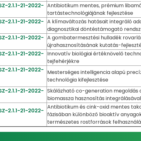
Z-2.1.1-21-2022-
Antibiotikum mentes, prémium libamáj
tartástechnológiájának fejlesztése
Z-2.1.1-21-2022-
A klímaváltozás hatásait integráló a
diagnosztikai döntéstámogató rendsz
Z-2.1.1-21-2022-
A gombatermesztési hulladék rovarlá
újrahasznosításának kutatás-fejleszt
Z-2.1.1-21-2022-
Innovatív biológiai értéknövelő techno
tejfehérjékre
Z-2.1.1-21-2022-
Mesterséges intelligencia alapú precíz
technológia kifejlesztése
Z-2.1.1-21-2022-
Skálázható co-generation megoldás a
biomassza hasznosítás integrálásával
Antibiotikum és cink-oxid mentes ta
Z-2.1.1-21-2022-
fázisában különböző bioaktív anyagok
természetes rostforrások felhasználá