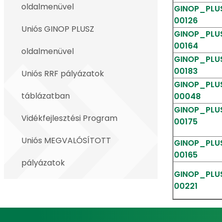
oldalmenüvel
GINOP_PLUS
00126
Uniós GINOP PLUSZ
GINOP_PLUS
00164
oldalmenüvel
GINOP_PLUS
00183
Uniós RRF pályázatok
GINOP_PLUS
táblázatban
00048
GINOP_PLUS
Vidékfejlesztési Program
00175
Uniós MEGVALÓSÍTOTT
GINOP_PLUS
00165
pályázatok
GINOP_PLUS
00221