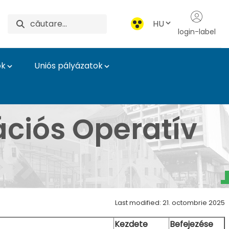
HU
login-label
ok
Uniós pályázatok
ázatok
ációs Operatív
Last modified: 21. octombrie 2025
Kezdete
Befejezése