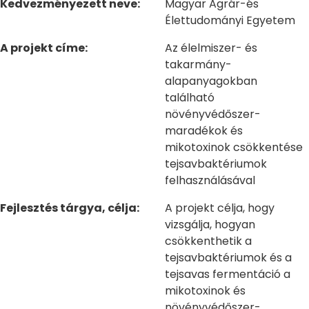
Kedvezményezett neve:
Magyar Agrár-és
Élettudományi Egyetem
A projekt címe:
Az élelmiszer- és
takarmány-
alapanyagokban
található
növényvédőszer-
maradékok és
mikotoxinok csökkentése
tejsavbaktériumok
felhasználásával
Fejlesztés tárgya, célja:
A projekt célja, hogy
vizsgálja, hogyan
csökkenthetik a
tejsavbaktériumok és a
tejsavas fermentáció a
mikotoxinok és
növényvédőszer-