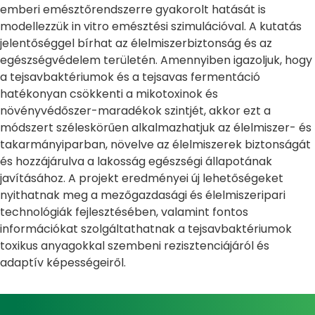
emberi emésztőrendszerre gyakorolt hatását is
modellezzük in vitro emésztési szimulációval. A kutatás
jelentőséggel bírhat az élelmiszerbiztonság és az
egészségvédelem területén. Amennyiben igazoljuk, hogy
a tejsavbaktériumok és a tejsavas fermentáció
hatékonyan csökkenti a mikotoxinok és
növényvédőszer-maradékok szintjét, akkor ezt a
módszert széleskörűen alkalmazhatjuk az élelmiszer- és
takarmányiparban, növelve az élelmiszerek biztonságát
és hozzájárulva a lakosság egészségi állapotának
javításához. A projekt eredményei új lehetőségeket
nyithatnak meg a mezőgazdasági és élelmiszeripari
technológiák fejlesztésében, valamint fontos
információkat szolgáltathatnak a tejsavbaktériumok
toxikus anyagokkal szembeni rezisztenciájáról és
adaptív képességeiről.