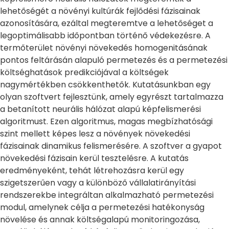
lehetőségét a növényi kultúrák fejlődési fázisainak
azonosítására, ezáltal megteremtve a lehetőséget a
legoptimálisabb időpontban történő védekezésre. A
termőterület növényi növekedés homogenitásának
pontos feltárásán alapuló permetezés és a permetezési
költséghatások predikciójával a költségek
nagymértékben csökkenthetők. Kutatásunkban egy
olyan szoftvert fejlesztünk, amely egyrészt tartalmazza
a betanított neurális hálózat alapú képfelismerési
algoritmust. Ezen algoritmus, magas megbízhatósági
szint mellett képes lesz a növények növekedési
fázisainak dinamikus felismerésére. A szoftver a gyapot
növekedési fázisain kerül tesztelésre. A kutatás
eredményeként, tehát létrehozásra kerül egy
szigetszerűen vagy a különböző vállalatirányítási
rendszerekbe integráltan alkalmazható permetezési
modul, amelynek célja a permetezési hatékonyság
növelése és annak költségalapú monitoringozása,