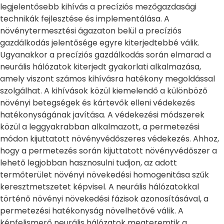
legjelentősebb kihívás a precíziós mezőgazdasági
technikák fejlesztése és implementálása. A
növénytermesztési ágazaton belül a precíziós
gazdálkodás jelentősége egyre kiterjedtebbé válik.
Ugyanakkor a precíziós gazdálkodás során elmarad a
neurális hálózatok kiterjedt gyakorlati alkalmazása,
amely viszont számos kihívásra hatékony megoldással
szolgálhat. A kihívások közül kiemelendő a különböző
növényi betegségek és kártevők elleni védekezés
hatékonyságának javítása. A védekezési módszerek
közül a leggyakrabban alkalmazott, a permetezési
módon kijuttatott növényvédőszeres védekezés. Ahhoz,
hogy a permetezés során kijuttatott növényvédőszer a
lehető legjobban hasznosulni tudjon, az adott
termőterület növényi növekedési homogenitása szűk
keresztmetszetet képvisel. A neurális hálózatokkal
történő növényi növekedési fázisok azonosításával, a
permetezési hatékonyság növelhetővé válik. A
képfelismerő neurális hálózatok megteremtik a