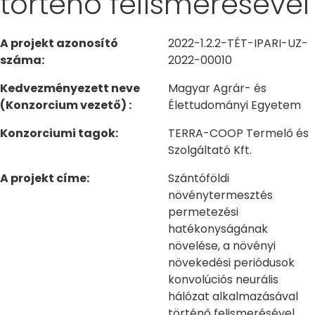
történő felismerésével
A projekt azonosító
2022-1.2.2-TÉT-IPARI-UZ-
száma:
2022-00010
Kedvezményezett neve
Magyar Agrár- és
(Konzorcium vezető) :
Élettudományi Egyetem
Konzorciumi tagok:
TERRA-COOP Termelő és
Szolgáltató Kft.
A projekt címe:
Szántóföldi
növénytermesztés
permetezési
hatékonyságának
növelése, a növényi
növekedési periódusok
konvolúciós neurális
hálózat alkalmazásával
történő felismerésével