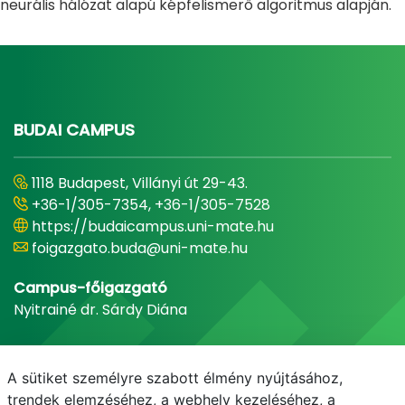
neurális hálózat alapú képfelismerő algoritmus alapján.
BUDAI CAMPUS
1118 Budapest, Villányi út 29-43.
+36-1/305-7354, +36-1/305-7528
https://budaicampus.uni-mate.hu
foigazgato.buda@uni-mate.hu
Campus-főigazgató
Nyitrainé dr. Sárdy Diána
A sütiket személyre szabott élmény nyújtásához,
trendek elemzéséhez, a webhely kezeléséhez, a