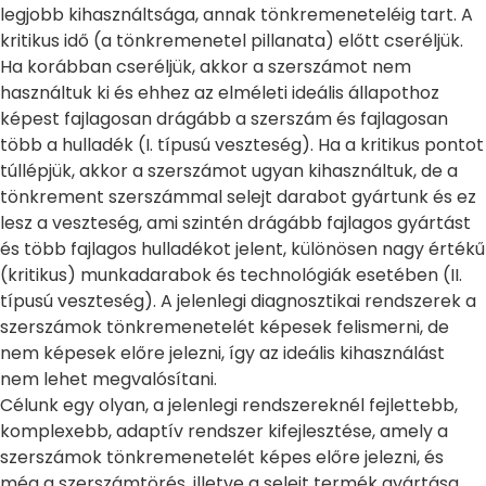
legjobb kihasználtsága, annak tönkremeneteléig tart. A
kritikus idő (a tönkremenetel pillanata) előtt cseréljük.
Ha korábban cseréljük, akkor a szerszámot nem
használtuk ki és ehhez az elméleti ideális állapothoz
képest fajlagosan drágább a szerszám és fajlagosan
több a hulladék (I. típusú veszteség). Ha a kritikus pontot
túllépjük, akkor a szerszámot ugyan kihasználtuk, de a
tönkrement szerszámmal selejt darabot gyártunk és ez
lesz a veszteség, ami szintén drágább fajlagos gyártást
és több fajlagos hulladékot jelent, különösen nagy értékű
(kritikus) munkadarabok és technológiák esetében (II.
típusú veszteség). A jelenlegi diagnosztikai rendszerek a
szerszámok tönkremenetelét képesek felismerni, de
nem képesek előre jelezni, így az ideális kihasználást
nem lehet megvalósítani.
Célunk egy olyan, a jelenlegi rendszereknél fejlettebb,
komplexebb, adaptív rendszer kifejlesztése, amely a
szerszámok tönkremenetelét képes előre jelezni, és
még a szerszámtörés, illetve a selejt termék gyártása