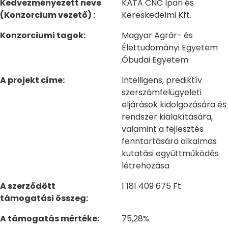
Kedvezményezett neve
KÁTA CNC Ipari és
(Konzorcium vezető) :
Kereskedelmi Kft.
Konzorciumi tagok:
Magyar Agrár- és
Élettudományi Egyetem
Óbudai Egyetem
A projekt címe:
Intelligens, prediktív
szerszámfelügyeleti
eljárások kidolgozására és
rendszer kialakítására,
valamint a fejlesztés
fenntartására alkalmas
kutatási együttműködés
létrehozása
A szerződött
1 181 409 675 Ft
támogatási összeg:
A támogatás mértéke:
75,28%