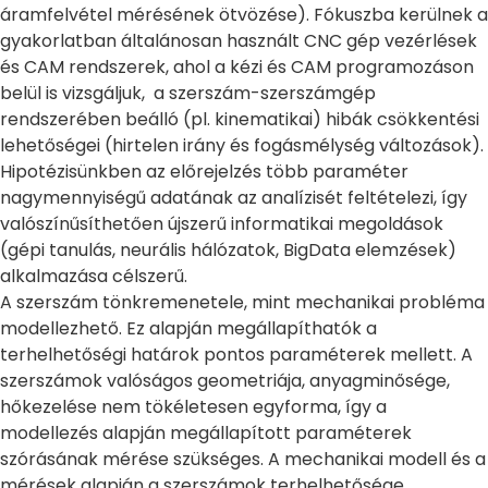
áramfelvétel mérésének ötvözése). Fókuszba kerülnek a
gyakorlatban általánosan használt CNC gép vezérlések
és CAM rendszerek, ahol a kézi és CAM programozáson
belül is vizsgáljuk, a szerszám-szerszámgép
rendszerében beálló (pl. kinematikai) hibák csökkentési
lehetőségei (hirtelen irány és fogásmélység változások).
Hipotézisünkben az előrejelzés több paraméter
nagymennyiségű adatának az analízisét feltételezi, így
valószínűsíthetően újszerű informatikai megoldások
(gépi tanulás, neurális hálózatok, BigData elemzések)
alkalmazása célszerű.
A szerszám tönkremenetele, mint mechanikai probléma
modellezhető. Ez alapján megállapíthatók a
terhelhetőségi határok pontos paraméterek mellett. A
szerszámok valóságos geometriája, anyagminősége,
hőkezelése nem tökéletesen egyforma, így a
modellezés alapján megállapított paraméterek
szórásának mérése szükséges. A mechanikai modell és a
mérések alapján a szerszámok terhelhetősége,