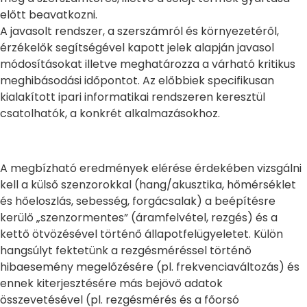
előtt beavatkozni.
A javasolt rendszer, a szerszámról és környezetéről,
érzékelők segítségével kapott jelek alapján javasol
módosításokat illetve meghatározza a várható kritikus
meghibásodási időpontot. Az előbbiek specifikusan
kialakított ipari informatikai rendszeren keresztül
csatolhatók, a konkrét alkalmazásokhoz.
A megbízható eredmények elérése érdekében vizsgálni
kell a külső szenzorokkal (hang/akusztika, hőmérséklet
és hőeloszlás, sebesség, forgácsalak) a beépítésre
kerülő „szenzormentes” (áramfelvétel, rezgés) és a
kettő ötvözésével történő állapotfelügyeletet. Külön
hangsúlyt fektetünk a rezgésméréssel történő
hibaesemény megelőzésére (pl. frekvenciaváltozás) és
ennek kiterjesztésére más bejövő adatok
összevetésével (pl. rezgésmérés és a főorsó