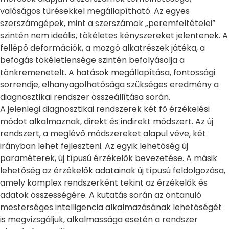
valóságos tűrésekkel megállapítható. Az egyes
szerszámgépek, mint a szerszámok „peremfeltételei”
szintén nem ideális, tökéletes kényszereket jelentenek. A
fellépő deformációk, a mozgó alkatrészek játéka, a
befogás tökéletlensége szintén befolyásolja a
tönkremenetelt. A hatások megállapítása, fontossági
sorrendje, elhanyagolhatósága szükséges eredmény a
diagnosztikai rendszer összeállítása során.
A jelenlegi diagnosztikai rendszerek két fő érzékelési
módot alkalmaznak, direkt és indirekt módszert. Az új
rendszert, a meglévő módszereket alapul véve, két
irányban lehet fejleszteni. Az egyik lehetőség új
paraméterek, új típusú érzékelők bevezetése. A másik
lehetőség az érzékelők adatainak új típusú feldolgozása,
amely komplex rendszerként tekint az érzékelők és
adatok összességére. A kutatás során az öntanuló
mesterséges intelligencia alkalmazásának lehetőségét
is megvizsgáljuk, alkalmassága esetén a rendszer