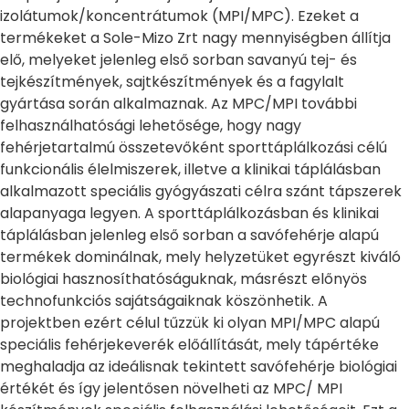
izolátumok/koncentrátumok (MPI/MPC). Ezeket a
termékeket a Sole-Mizo Zrt nagy mennyiségben állítja
elő, melyeket jelenleg első sorban savanyú tej- és
tejkészítmények, sajtkészítmények és a fagylalt
gyártása során alkalmaznak. Az MPC/MPI további
felhasználhatósági lehetősége, hogy nagy
fehérjetartalmú összetevőként sporttáplálkozási célú
funkcionális élelmiszerek, illetve a klinikai táplálásban
alkalmazott speciális gyógyászati célra szánt tápszerek
alapanyaga legyen. A sporttáplálkozásban és klinikai
táplálásban jelenleg első sorban a savófehérje alapú
termékek dominálnak, mely helyzetüket egyrészt kiváló
biológiai hasznosíthatóságuknak, másrészt előnyös
technofunkciós sajátságaiknak köszönhetik. A
projektben ezért célul tűzzük ki olyan MPI/MPC alapú
speciális fehérjekeverék előállítását, mely tápértéke
meghaladja az ideálisnak tekintett savófehérje biológiai
értékét és így jelentősen növelheti az MPC/ MPI