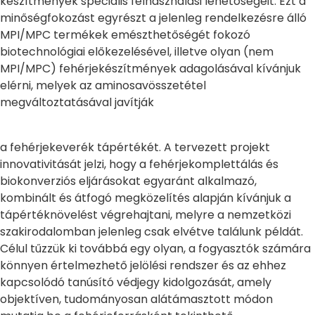
készítmények speciális felhasználási lehetőségeit. Ezt a
minőségfokozást egyrészt a jelenleg rendelkezésre álló
MPI/MPC termékek emészthetőségét fokozó
biotechnológiai előkezelésével, illetve olyan (nem
MPI/MPC) fehérjekészítmények adagolásával kívánjuk
elérni, melyek az aminosavösszetétel
megváltoztatásával javítják
a fehérjekeverék tápértékét. A tervezett projekt
innovativitását jelzi, hogy a fehérjekomplettálás és
biokonverziós eljárásokat egyaránt alkalmazó,
kombinált és átfogó megközelítés alapján kívánjuk a
tápértéknövelést végrehajtani, melyre a nemzetközi
szakirodalomban jelenleg csak elvétve találunk példát.
Célul tűzzük ki továbbá egy olyan, a fogyasztók számára
könnyen értelmezhető jelölési rendszer és az ehhez
kapcsolódó tanúsító védjegy kidolgozását, amely
objektíven, tudományosan alátámasztott módon