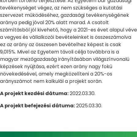
körben történő terjesztése. Az Egyetem bár gazdasági
tevékenységet végez, az nem szükséges a kutatási
szervezet működéséhez, gazdasági tevékenységének
aránya pedig jóval 20% alatt marad. A csatolt
számításból jól kivehető, hogy a 2021-es évet alapul véve
a vegyes és vállalkozói bevételeinket is összeszámolva
ez az arány az összesen bevételhez képest is csak
9,015%. Mivel az Egyetem távoli célja továbbra is a
magyar mezőgazdaság irányításában világszínvonalú
képzések nyújtása, ezért ezen arány nagy fokú
növekedésével, amely megközelíteni a 20%-os
arányszámot nem kalkulál a projekt során.
A projekt kezdési dátuma:
2022.03.30.
A projekt befejezési dátuma:
2025.03.30.