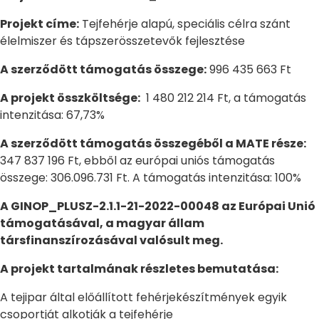
Projekt címe:
Tejfehérje alapú, speciális célra szánt
élelmiszer és tápszerösszetevők fejlesztése
A szerződött támogatás összege:
996 435 663 Ft
A projekt összköltsége:
1 480 212 214 Ft, a támogatás
intenzitása: 67,73%
A szerződött támogatás összegéből a MATE része:
347 837 196 Ft, ebből az európai uniós támogatás
összege: 306.096.731 Ft. A támogatás intenzitása: 100%
A GINOP_PLUSZ-2.1.1-21-2022-00048 az Európai Unió
támogatásával, a magyar állam
társfinanszírozásával valósult meg.
A projekt tartalmának részletes bemutatása:
A tejipar által előállított fehérjekészítmények egyik
csoportját alkotják a tejfehérje