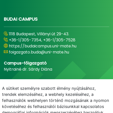
BUDAI CAMPUS
1118 Budapest, Villányi út 29-43.
+36-1/305-7354, +36-1/305-7528
https://budaicampus.uni-mate.hu
foigazgato.buda@uni-mate.hu
Campus-főigazgató
Nyitrainé dr. Sárdy Diána
A sütiket személyre szabott élmény nyújtásához,
trendek elemzéséhez, a webhely kezeléséhez, a
felhasználók webhelyen történő mozgásának a nyomon
követéséhez és felhasználói bázisunkkal kapcsolatos
demográfiai információk megszerzéséhez használjuk.