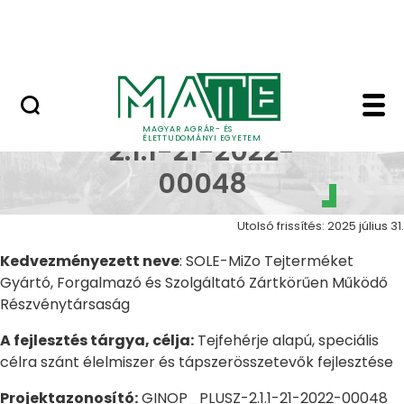
Uniós pályázatok
Ugrás a fő tartalomhoz
Nemzetközi pályázatok
GINOP_PLUSZ-2.1.1-2
GINOP_PLUSZ-
MAGYAR AGRÁR- ÉS
ÉLETTUDOMÁNYI EGYETEM
2.1.1-21-2022-
00048
Utolsó frissítés: 2025 július 31.
Kedvezményezett neve
: SOLE-MiZo Tejterméket
Gyártó, Forgalmazó és Szolgáltató Zártkörűen Működő
Részvénytársaság
A fejlesztés tárgya, célja:
Tejfehérje alapú, speciális
célra szánt élelmiszer és tápszerösszetevők fejlesztése
Projektazonosító:
GINOP_PLUSZ-2.1.1-21-2022-00048