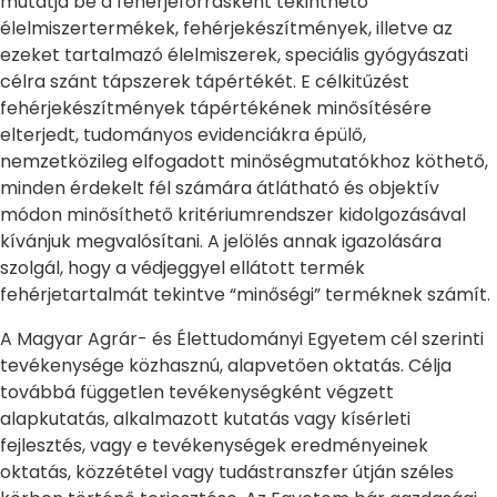
mutatja be a fehérjeforrásként tekinthető
élelmiszertermékek, fehérjekészítmények, illetve az
ezeket tartalmazó élelmiszerek, speciális gyógyászati
célra szánt tápszerek tápértékét. E célkitűzést
fehérjekészítmények tápértékének minősítésére
elterjedt, tudományos evidenciákra épülő,
nemzetközileg elfogadott minőségmutatókhoz köthető,
minden érdekelt fél számára átlátható és objektív
módon minősíthető kritériumrendszer kidolgozásával
kívánjuk megvalósítani. A jelölés annak igazolására
szolgál, hogy a védjeggyel ellátott termék
fehérjetartalmát tekintve “minőségi” terméknek számít.
A Magyar Agrár- és Élettudományi Egyetem cél szerinti
tevékenysége közhasznú, alapvetően oktatás. Célja
továbbá független tevékenységként végzett
alapkutatás, alkalmazott kutatás vagy kísérleti
fejlesztés, vagy e tevékenységek eredményeinek
oktatás, közzététel vagy tudástranszfer útján széles