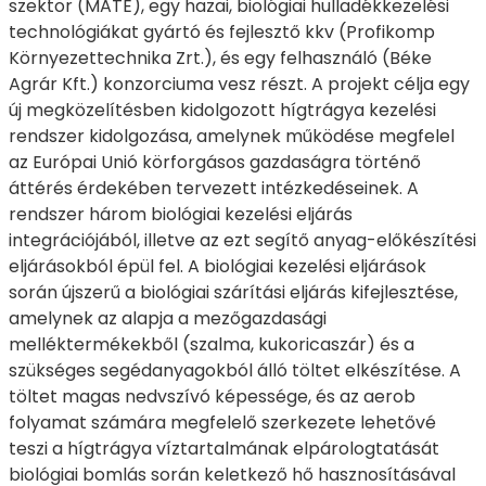
szektor (MATE), egy hazai, biológiai hulladékkezelési
technológiákat gyártó és fejlesztő kkv (Profikomp
Környezettechnika Zrt.), és egy felhasználó (Béke
Agrár Kft.) konzorciuma vesz részt. A projekt célja egy
új megközelítésben kidolgozott hígtrágya kezelési
rendszer kidolgozása, amelynek működése megfelel
az Európai Unió körforgásos gazdaságra történő
áttérés érdekében tervezett intézkedéseinek. A
rendszer három biológiai kezelési eljárás
integrációjából, illetve az ezt segítő anyag-előkészítési
eljárásokból épül fel. A biológiai kezelési eljárások
során újszerű a biológiai szárítási eljárás kifejlesztése,
amelynek az alapja a mezőgazdasági
melléktermékekből (szalma, kukoricaszár) és a
szükséges segédanyagokból álló töltet elkészítése. A
töltet magas nedvszívó képessége, és az aerob
folyamat számára megfelelő szerkezete lehetővé
teszi a hígtrágya víztartalmának elpárologtatását
biológiai bomlás során keletkező hő hasznosításával