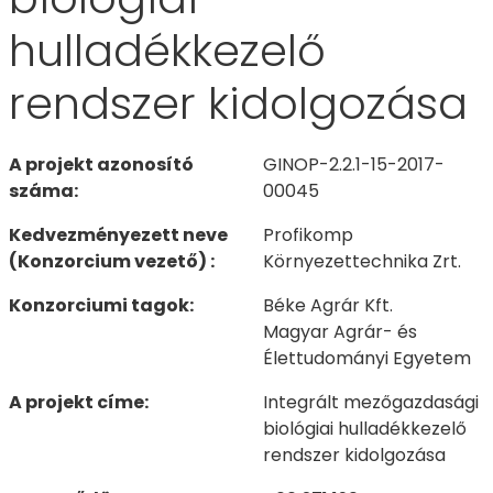
hulladékkezelő
rendszer kidolgozása
A projekt azonosító
GINOP-2.2.1-15-2017-
száma:
00045
Kedvezményezett neve
Profikomp
(Konzorcium vezető) :
Környezettechnika Zrt.
Konzorciumi tagok:
Béke Agrár Kft.
Magyar Agrár- és
Élettudományi Egyetem
A projekt címe:
Integrált mezőgazdasági
biológiai hulladékkezelő
rendszer kidolgozása