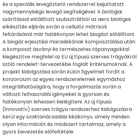
és a speciális levegőztető rendszerrel bejuttatott
nagymennyiségű levegő segítségével. A biológiai
szárítással előállított szubsztrátból az aero biológiai
elkészítés eljárás során a cellulóz mátrixok
feltárásával már hatékonyan lehet biogázt előállítani.
A biogáz erjesztési maradékának komposztálása után
a komposzt ásványi és természetes tápanyagokkal
kiegészítve megfelel az EU új típusú szerves trágyákról
szóló rendelet-tervezetébe foglalt kritériumoknak. A
projekt kidolgozása során külön figyelmet fordít a
konzorcium az egyes rendszerelemek egymáshoz
integrálhatóságára, hogy a forgalmazás során a
változó felhasználói igényeket is gyorsan és
hatékonyan lehessen kielégíteni. Az új típusú
(innovatív) szerves trágya rendszerhez kidolgozásra
kerül egy szaktanácsadási kézikönyv, amely minden
olyan információt és módszert tartalmaz, amely a
gyors bevezetés előfeltétele.