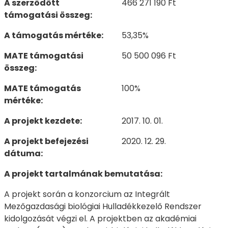
A szerződött
466 271 190 Ft
támogatási összeg:
A támogatás mértéke:
53,35%
MATE támogatási
50 500 096 Ft
összeg:
MATE támogatás
100%
mértéke:
A projekt kezdete:
2017. 10. 01.
A projekt befejezési
2020. 12. 29.
dátuma:
A projekt tartalmának bemutatása:
A projekt során a konzorcium az Integrált
Mezőgazdasági biológiai Hulladékkezelő Rendszer
kidolgozását végzi el. A projektben az akadémiai