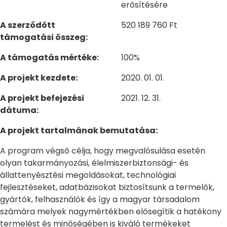
erősítésére
A szerződött
520 189 760 Ft
támogatási összeg:
A támogatás mértéke:
100%
A projekt kezdete:
2020. 01. 01.
A projekt befejezési
2021. 12. 31.
dátuma:
A projekt tartalmának bemutatása:
A program végső célja, hogy megvalósulása esetén
olyan takarmányozási, élelmiszerbiztonsági- és
állattenyésztési megoldásokat, technológiai
fejlesztéseket, adatbázisokat biztosítsunk a termelők,
gyártók, felhasználók és így a magyar társadalom
számára melyek nagymértékben elősegítik a hatékony
termelést és minőségében is kiváló termékeket