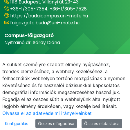
1118 Budapest, Villányi út 29-43.
+36-1/305-7354, +36-1/305-7528
https://budaicampus.uni-mate.hu
foigazgato.buda@uni-mate.hu
Campus-főigazgató
Nyitrainé dr. Sárdy Diána
A sütiket személyre szabott élmény nyújtásához,
trendek elemzéséhez, a webhely kezeléséhez, a
felhasználók webhelyen történő mozgásának a nyomon
követéséhez és felhasználói bázisunkkal kapcsolatos
demográfiai információk megszerzéséhez használjuk.
Fogadja el az összes sütit a webhelyünk által nyújtott
legjobb élmény érdekében, vagy kezelje beállításait.
Olvassa el az adatvédelmi irányelveinket
Konfigurálás
Összes elfogadása
Összes elutasítása
© MATE 2021