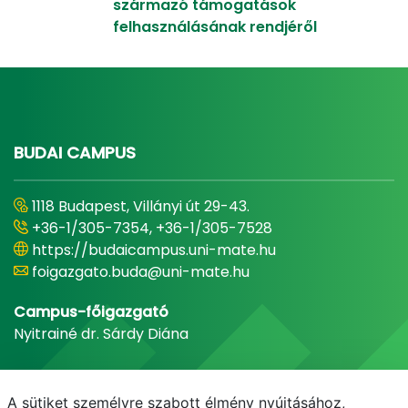
származó támogatások
felhasználásának rendjéről
BUDAI CAMPUS
1118 Budapest, Villányi út 29-43.
+36-1/305-7354, +36-1/305-7528
https://budaicampus.uni-mate.hu
foigazgato.buda@uni-mate.hu
Campus-főigazgató
Nyitrainé dr. Sárdy Diána
A sütiket személyre szabott élmény nyújtásához,