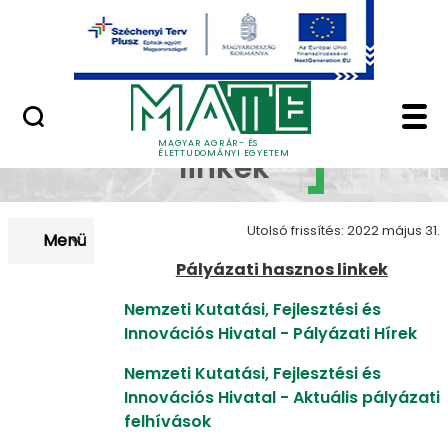
Uniós pályázatok
Ugrás a fő tartalomhoz
Nemzetközi pályázatok
Hazai hasznos linkek 
Hasznos
MAGYAR AGRÁR- ÉS
ÉLETTUDOMÁNYI EGYETEM
linkek
Utolsó frissítés: 2022 május 31.
Menü
Pályázati hasznos linkek
Nemzeti Kutatási, Fejlesztési és
Innovációs Hivatal - P
ályázati Hírek
Nemzeti Kutatási, Fejlesztési és
Innovációs Hivatal - Aktuális pályázati
felhívások